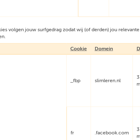
es volgen jouw surfgedrag zodat wij (of derden) jou relevant
en.
Cookie
Domein
D
3
_fbp
slimleren.nl
m
3
fr
.facebook.com
m