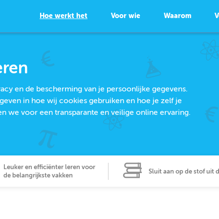
Hoe werkt het
Voor wie
Waarom
V
eren
ivacy en de bescherming van je persoonlijke gegevens.
geven in hoe wij cookies gebruiken en hoe je zelf je
we voor een transparante en veilige online ervaring.
Leuker en efficiënter leren voor
Sluit aan op de stof uit 
de belangrijkste vakken