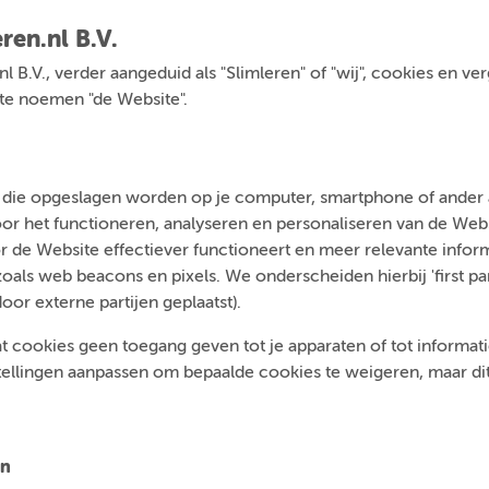
ren.nl B.V.
.nl B.V., verder aangeduid als "Slimleren" of "wij", cookies en v
a te noemen "de Website".
n die opgeslagen worden op je computer, smartphone of ander a
voor het functioneren, analyseren en personaliseren van de We
 de Website effectiever functioneert en meer relevante inform
ls web beacons en pixels. We onderscheiden hierbij 'first par
door externe partijen geplaatst).
t cookies geen toegang geven tot je apparaten of tot informatie 
tellingen aanpassen om bepaalde cookies te weigeren, maar dit 
en