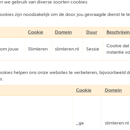
n we gebruik van diverse soorten cookies:
okies zijn noodzakelijk om de door jou gevraagde dienst te l
.
Cookie
Domein
Duur
Beschrijvi
Cookie dat
e om jouw
Slimleren
slimleren.nl
Sessie
instantie v
kies helpen ons onze websites te verbeteren, bijvoorbeeld do
s.
Cookie
Domein
_ga
slimleren.nl