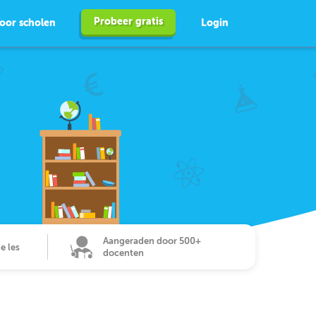
Probeer gratis
oor scholen
Login
Aangeraden door 500+
de les
docenten