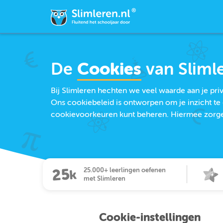
De
Cookies
van Sliml
Bij Slimleren hechten we veel waarde aan je pr
Ons cookiebeleid is ontworpen om je inzicht te 
cookievoorkeuren kunt beheren. Hiermee zorgen 
25.000+ leerlingen oefenen
met Slimleren
Cookie-instellingen