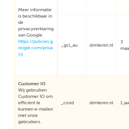
Meer informatie
is beschikbaar in
de
privacyverklaring
van Google:
https://policies.g
3
_gcl_au
slimleren.nl
oogle.com/priva
maa
cy
Customer IO
Wij gebruiken
Customer IO om
efficiënt te
_cioid
slimleren.nl
1 ja
kunnen e-mailen
met onze
gebruikers.