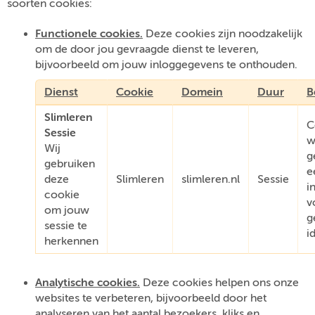
soorten cookies:
Functionele cookies.
Deze cookies zijn noodzakelijk
om de door jou gevraagde dienst te leveren,
bijvoorbeeld om jouw inloggegevens te onthouden.
Dienst
Cookie
Domein
Duur
B
Slimleren
C
Sessie
w
Wij
g
gebruiken
e
deze
Slimleren
slimleren.nl
Sessie
i
cookie
v
om jouw
g
sessie te
i
herkennen
Analytische cookies.
Deze cookies helpen ons onze
websites te verbeteren, bijvoorbeeld door het
analyseren van het aantal bezoekers, kliks en