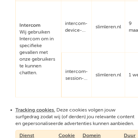
intercom-
9
Intercom
slimleren.nl
device-...
maa
Wij gebruiken
Intercom om in
specifieke
gevallen met
onze gebruikers
te kunnen
intercom-
chatten.
slimleren.nl
1 w
session-...
Tracking cookies.
Deze cookies volgen jouw
surfgedrag zodat wij (of derden) jou relevante content
en gepersonaliseerde advertenties kunnen aanbieden.
Dienst
Cookie
Domein
Duur