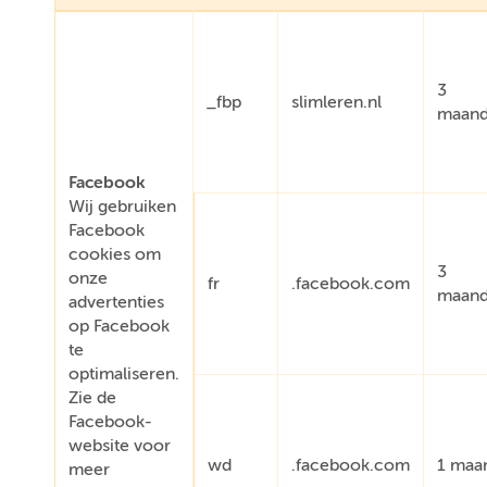
3
_fbp
slimleren.nl
maan
Facebook
Wij gebruiken
Facebook
cookies om
3
onze
fr
.facebook.com
maan
advertenties
op Facebook
te
optimaliseren.
Zie de
Facebook-
website voor
wd
.facebook.com
1 maa
meer