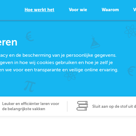
Hoe werkt het
Voor wie
Waarom
V
eren
ivacy en de bescherming van je persoonlijke gegevens.
geven in hoe wij cookies gebruiken en hoe je zelf je
we voor een transparante en veilige online ervaring.
Leuker en efficiënter leren voor
Sluit aan op de stof uit 
de belangrijkste vakken