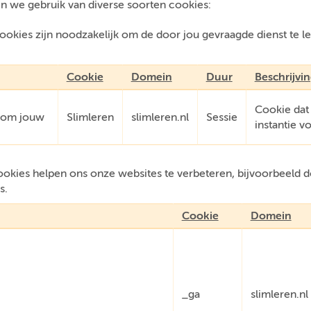
n we gebruik van diverse soorten cookies:
okies zijn noodzakelijk om de door jou gevraagde dienst te l
.
Cookie
Domein
Duur
Beschrijvi
Cookie dat
e om jouw
Slimleren
slimleren.nl
Sessie
instantie v
kies helpen ons onze websites te verbeteren, bijvoorbeeld do
s.
Cookie
Domein
_ga
slimleren.nl