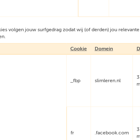
es volgen jouw surfgedrag zodat wij (of derden) jou relevant
en.
Cookie
Domein
D
3
_fbp
slimleren.nl
m
3
fr
.facebook.com
m