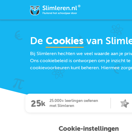
De
Cookies
van Sliml
Bij Slimleren hechten we veel waarde aan je pr
Ons cookiebeleid is ontworpen om je inzicht te 
cookievoorkeuren kunt beheren. Hiermee zorgen 
25.000+ leerlingen oefenen
met Slimleren
Cookie-instellingen