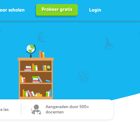
Probeer gratis
oor scholen
Login
Aangeraden door 500+
de les
docenten