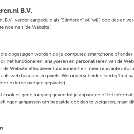
ren.nl B.V.
.nl B.V., verder aangeduid als "Slimleren" of "wij", cookies en v
a te noemen "de Website".
n die opgeslagen worden op je computer, smartphone of ander a
voor het functioneren, analyseren en personaliseren van de We
 de Website effectiever functioneert en meer relevante inform
ls web beacons en pixels. We onderscheiden hierbij 'first par
door externe partijen geplaatst).
t cookies geen toegang geven tot je apparaten of tot informatie 
tellingen aanpassen om bepaalde cookies te weigeren, maar dit 
en