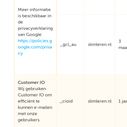
Meer informatie
is beschikbaar in
de
privacyverklaring
van Google:
https://policies.g
3
_gcl_au
slimleren.nl
oogle.com/priva
maa
cy
Customer IO
Wij gebruiken
Customer IO om
efficiënt te
_cioid
slimleren.nl
1 ja
kunnen e-mailen
met onze
gebruikers.