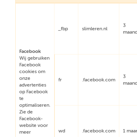
3
_fbp
slimleren.nl
maan
Facebook
Wij gebruiken
Facebook
cookies om
3
onze
fr
.facebook.com
maan
advertenties
op Facebook
te
optimaliseren.
Zie de
Facebook-
website voor
wd
.facebook.com
1 maa
meer