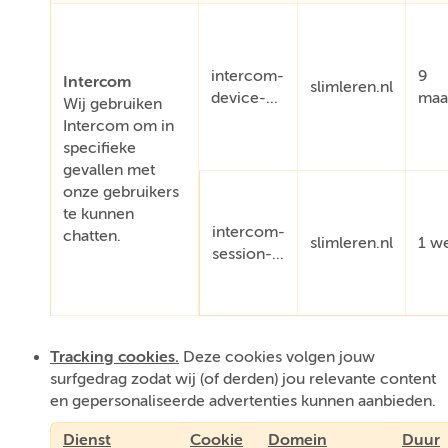
intercom-
9
Intercom
slimleren.nl
device-...
maa
Wij gebruiken
Intercom om in
specifieke
gevallen met
onze gebruikers
te kunnen
intercom-
chatten.
slimleren.nl
1 w
session-...
Tracking cookies.
Deze cookies volgen jouw
surfgedrag zodat wij (of derden) jou relevante content
en gepersonaliseerde advertenties kunnen aanbieden.
Dienst
Cookie
Domein
Duur