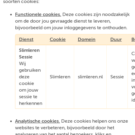
soorten cookies:
Functionele cookies.
Deze cookies zijn noodzakelijk
om de door jou gevraagde dienst te leveren,
bijvoorbeeld om jouw inloggegevens te onthouden.
Dienst
Cookie
Domein
Duur
B
Slimleren
C
Sessie
w
Wij
g
gebruiken
e
deze
Slimleren
slimleren.nl
Sessie
i
cookie
v
om jouw
g
sessie te
i
herkennen
Analytische cookies.
Deze cookies helpen ons onze
websites te verbeteren, bijvoorbeeld door het
analyseren van het aantal bezoekers, kliks en