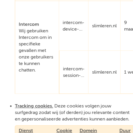
intercom-
9
Intercom
slimleren.nl
device-...
maa
Wij gebruiken
Intercom om in
specifieke
gevallen met
onze gebruikers
te kunnen
intercom-
chatten.
slimleren.nl
1 w
session-...
Tracking cookies.
Deze cookies volgen jouw
surfgedrag zodat wij (of derden) jou relevante content
en gepersonaliseerde advertenties kunnen aanbieden.
Dienst
Cookie
Domein
Duur