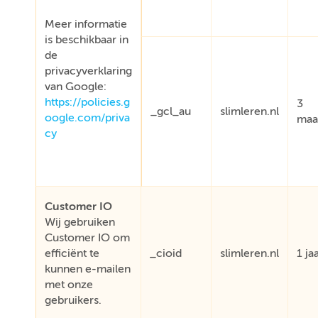
Meer informatie
is beschikbaar in
de
privacyverklaring
van Google:
https://policies.g
3
_gcl_au
slimleren.nl
oogle.com/priva
maa
cy
Customer IO
Wij gebruiken
Customer IO om
efficiënt te
_cioid
slimleren.nl
1 ja
kunnen e-mailen
met onze
gebruikers.