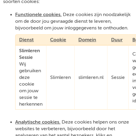
soorten cookies:
Functionele cookies.
Deze cookies zijn noodzakelijk
om de door jou gevraagde dienst te leveren,
bijvoorbeeld om jouw inloggegevens te onthouden.
Dienst
Cookie
Domein
Duur
B
Slimleren
C
Sessie
w
Wij
g
gebruiken
e
deze
Slimleren
slimleren.nl
Sessie
i
cookie
v
om jouw
g
sessie te
i
herkennen
Analytische cookies.
Deze cookies helpen ons onze
websites te verbeteren, bijvoorbeeld door het
analyseren van het aantal bezoekers, kliks en