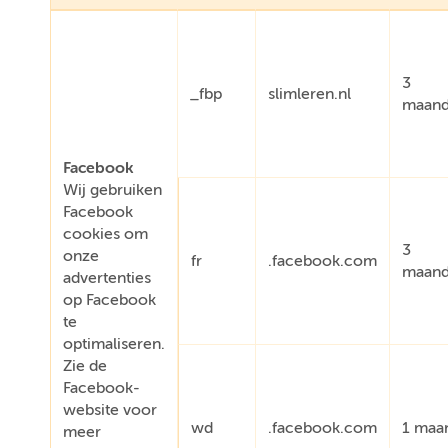
3
_fbp
slimleren.nl
maan
Facebook
Wij gebruiken
Facebook
cookies om
3
onze
fr
.facebook.com
maan
advertenties
op Facebook
te
optimaliseren.
Zie de
Facebook-
website voor
wd
.facebook.com
1 maa
meer