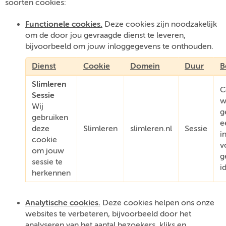
soorten cookies:
Functionele cookies.
Deze cookies zijn noodzakelijk
om de door jou gevraagde dienst te leveren,
bijvoorbeeld om jouw inloggegevens te onthouden.
Dienst
Cookie
Domein
Duur
B
Slimleren
C
Sessie
w
Wij
g
gebruiken
e
deze
Slimleren
slimleren.nl
Sessie
i
cookie
v
om jouw
g
sessie te
i
herkennen
Analytische cookies.
Deze cookies helpen ons onze
websites te verbeteren, bijvoorbeeld door het
analyseren van het aantal bezoekers, kliks en