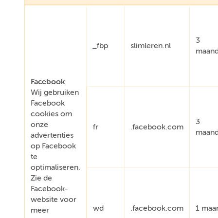
3
_fbp
slimleren.nl
maan
Facebook
Wij gebruiken
Facebook
cookies om
3
onze
fr
.facebook.com
maan
advertenties
op Facebook
te
optimaliseren.
Zie de
Facebook-
website voor
wd
.facebook.com
1 maa
meer