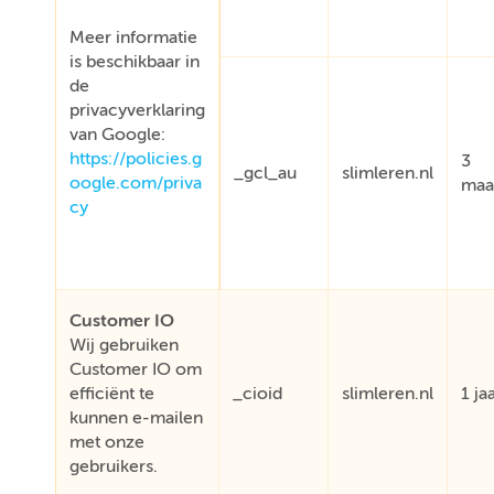
Meer informatie
is beschikbaar in
de
privacyverklaring
van Google:
https://policies.g
3
_gcl_au
slimleren.nl
oogle.com/priva
maa
cy
Customer IO
Wij gebruiken
Customer IO om
efficiënt te
_cioid
slimleren.nl
1 ja
kunnen e-mailen
met onze
gebruikers.