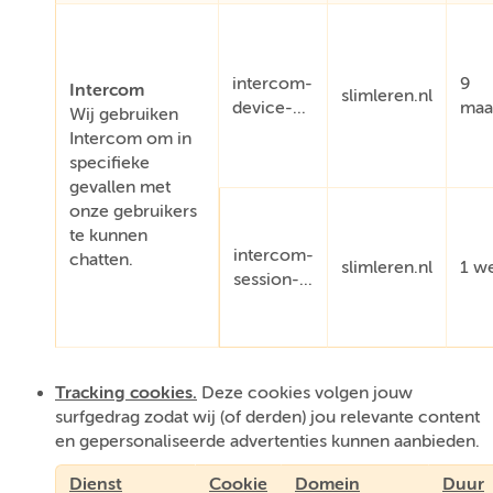
intercom-
9
Intercom
slimleren.nl
device-...
maa
Wij gebruiken
Intercom om in
specifieke
gevallen met
onze gebruikers
te kunnen
intercom-
chatten.
slimleren.nl
1 w
session-...
Tracking cookies.
Deze cookies volgen jouw
surfgedrag zodat wij (of derden) jou relevante content
en gepersonaliseerde advertenties kunnen aanbieden.
Dienst
Cookie
Domein
Duur