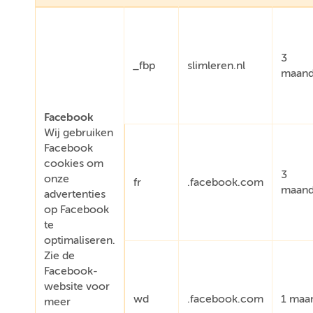
3
_fbp
slimleren.nl
maan
Facebook
Wij gebruiken
Facebook
cookies om
3
onze
fr
.facebook.com
maan
advertenties
op Facebook
te
optimaliseren.
Zie de
Facebook-
website voor
wd
.facebook.com
1 maa
meer