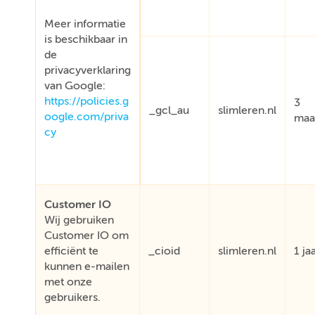
Meer informatie
is beschikbaar in
de
privacyverklaring
van Google:
https://policies.g
3
_gcl_au
slimleren.nl
oogle.com/priva
maa
cy
Customer IO
Wij gebruiken
Customer IO om
efficiënt te
_cioid
slimleren.nl
1 ja
kunnen e-mailen
met onze
gebruikers.