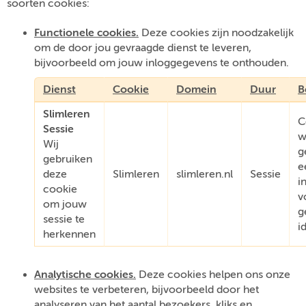
soorten cookies:
Functionele cookies.
Deze cookies zijn noodzakelijk
om de door jou gevraagde dienst te leveren,
bijvoorbeeld om jouw inloggegevens te onthouden.
Dienst
Cookie
Domein
Duur
B
Slimleren
C
Sessie
w
Wij
g
gebruiken
e
deze
Slimleren
slimleren.nl
Sessie
i
cookie
v
om jouw
g
sessie te
i
herkennen
Analytische cookies.
Deze cookies helpen ons onze
websites te verbeteren, bijvoorbeeld door het
analyseren van het aantal bezoekers, kliks en