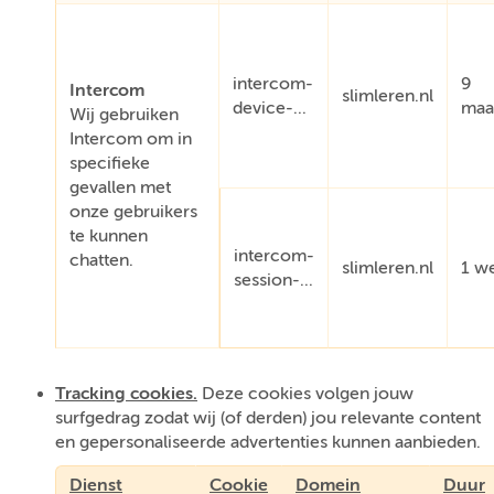
intercom-
9
Intercom
slimleren.nl
device-...
maa
Wij gebruiken
Intercom om in
specifieke
gevallen met
onze gebruikers
te kunnen
intercom-
chatten.
slimleren.nl
1 w
session-...
Tracking cookies.
Deze cookies volgen jouw
surfgedrag zodat wij (of derden) jou relevante content
en gepersonaliseerde advertenties kunnen aanbieden.
Dienst
Cookie
Domein
Duur