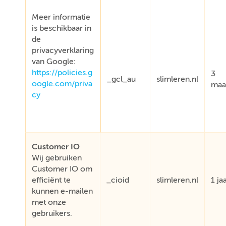
Meer informatie
is beschikbaar in
de
privacyverklaring
van Google:
https://policies.g
3
_gcl_au
slimleren.nl
oogle.com/priva
maa
cy
Customer IO
Wij gebruiken
Customer IO om
efficiënt te
_cioid
slimleren.nl
1 ja
kunnen e-mailen
met onze
gebruikers.