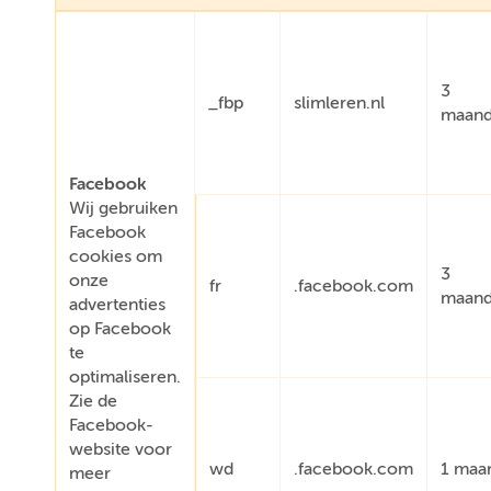
3
_fbp
slimleren.nl
maan
Facebook
Wij gebruiken
Facebook
cookies om
3
onze
fr
.facebook.com
maan
advertenties
op Facebook
te
optimaliseren.
Zie de
Facebook-
website voor
wd
.facebook.com
1 maa
meer