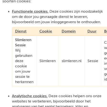
soorten cookies:
Functionele cookies.
Deze cookies zijn noodzakelijk
om de door jou gevraagde dienst te leveren,
bijvoorbeeld om jouw inloggegevens te onthouden.
Dienst
Cookie
Domein
Duur
B
Slimleren
C
Sessie
w
Wij
g
gebruiken
e
deze
Slimleren
slimleren.nl
Sessie
i
cookie
v
om jouw
g
sessie te
i
herkennen
Analytische cookies.
Deze cookies helpen ons onze
websites te verbeteren, bijvoorbeeld door het
analyseren van het aantal bezoekers, kliks en