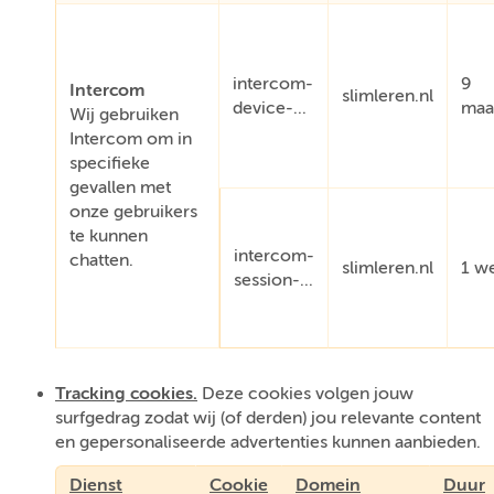
intercom-
9
Intercom
slimleren.nl
device-...
maa
Wij gebruiken
Intercom om in
specifieke
gevallen met
onze gebruikers
te kunnen
intercom-
chatten.
slimleren.nl
1 w
session-...
Tracking cookies.
Deze cookies volgen jouw
surfgedrag zodat wij (of derden) jou relevante content
en gepersonaliseerde advertenties kunnen aanbieden.
Dienst
Cookie
Domein
Duur