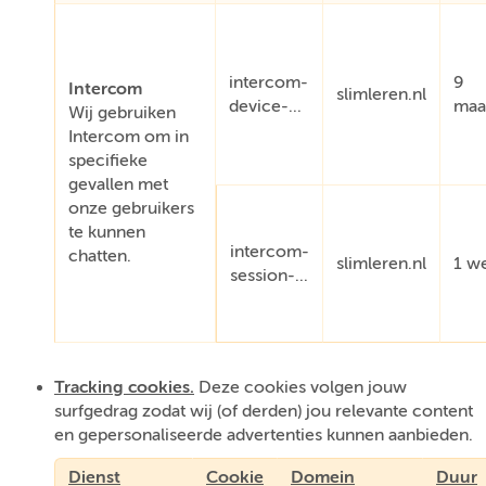
intercom-
9
Intercom
slimleren.nl
device-...
maa
Wij gebruiken
Intercom om in
specifieke
gevallen met
onze gebruikers
te kunnen
intercom-
chatten.
slimleren.nl
1 w
session-...
Tracking cookies.
Deze cookies volgen jouw
surfgedrag zodat wij (of derden) jou relevante content
en gepersonaliseerde advertenties kunnen aanbieden.
Dienst
Cookie
Domein
Duur