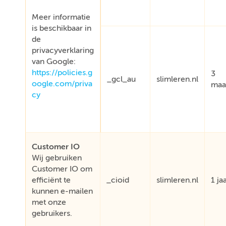
Meer informatie
is beschikbaar in
de
privacyverklaring
van Google:
https://policies.g
3
_gcl_au
slimleren.nl
oogle.com/priva
maa
cy
Customer IO
Wij gebruiken
Customer IO om
efficiënt te
_cioid
slimleren.nl
1 ja
kunnen e-mailen
met onze
gebruikers.