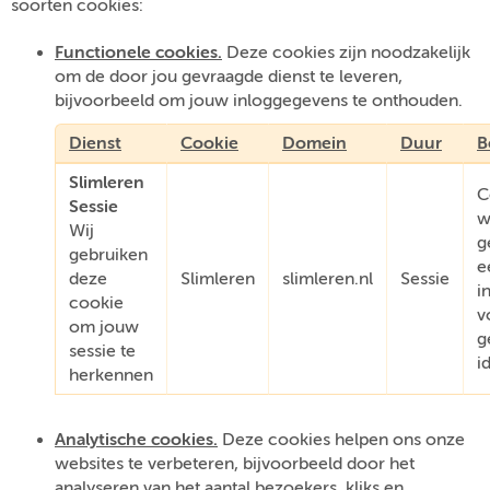
soorten cookies:
Functionele cookies.
Deze cookies zijn noodzakelijk
om de door jou gevraagde dienst te leveren,
bijvoorbeeld om jouw inloggegevens te onthouden.
Dienst
Cookie
Domein
Duur
B
Slimleren
C
Sessie
w
Wij
g
gebruiken
e
deze
Slimleren
slimleren.nl
Sessie
i
cookie
v
om jouw
g
sessie te
i
herkennen
Analytische cookies.
Deze cookies helpen ons onze
websites te verbeteren, bijvoorbeeld door het
analyseren van het aantal bezoekers, kliks en