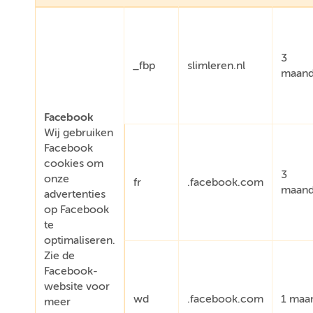
3
_fbp
slimleren.nl
maan
Facebook
Wij gebruiken
Facebook
cookies om
3
onze
fr
.facebook.com
maan
advertenties
op Facebook
te
optimaliseren.
Zie de
Facebook-
website voor
wd
.facebook.com
1 maa
meer