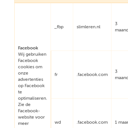
3
_fbp
slimleren.nl
maan
Facebook
Wij gebruiken
Facebook
cookies om
3
onze
fr
.facebook.com
maan
advertenties
op Facebook
te
optimaliseren.
Zie de
Facebook-
website voor
wd
.facebook.com
1 maa
meer