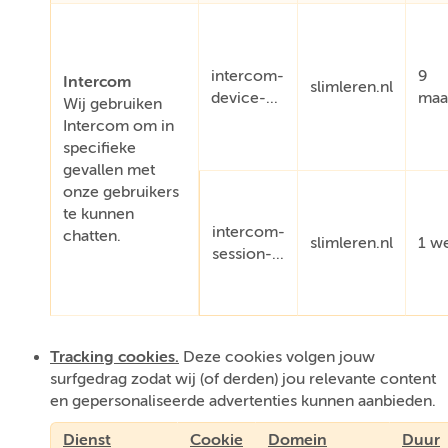
intercom-
9
Intercom
slimleren.nl
device-...
maa
Wij gebruiken
Intercom om in
specifieke
gevallen met
onze gebruikers
te kunnen
intercom-
chatten.
slimleren.nl
1 w
session-...
Tracking cookies.
Deze cookies volgen jouw
surfgedrag zodat wij (of derden) jou relevante content
en gepersonaliseerde advertenties kunnen aanbieden.
Dienst
Cookie
Domein
Duur