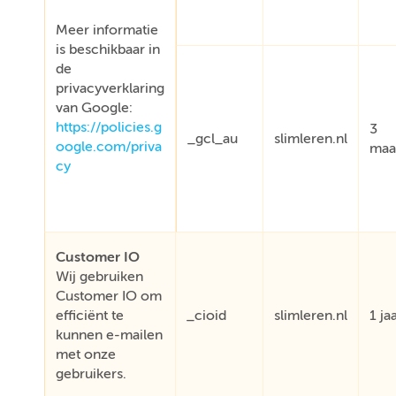
Meer informatie
is beschikbaar in
de
privacyverklaring
van Google:
https://policies.g
3
_gcl_au
slimleren.nl
oogle.com/priva
maa
cy
Customer IO
Wij gebruiken
Customer IO om
efficiënt te
_cioid
slimleren.nl
1 ja
kunnen e-mailen
met onze
gebruikers.