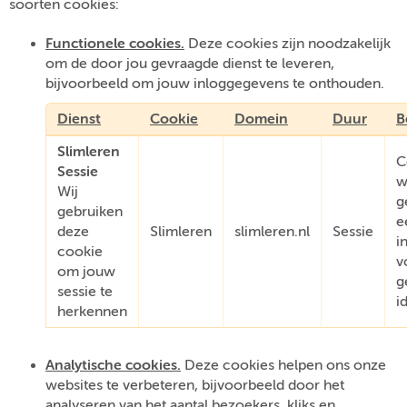
soorten cookies:
Functionele cookies.
Deze cookies zijn noodzakelijk
om de door jou gevraagde dienst te leveren,
bijvoorbeeld om jouw inloggegevens te onthouden.
Dienst
Cookie
Domein
Duur
B
Slimleren
C
Sessie
w
Wij
g
gebruiken
e
deze
Slimleren
slimleren.nl
Sessie
i
cookie
v
om jouw
g
sessie te
i
herkennen
Analytische cookies.
Deze cookies helpen ons onze
websites te verbeteren, bijvoorbeeld door het
analyseren van het aantal bezoekers, kliks en