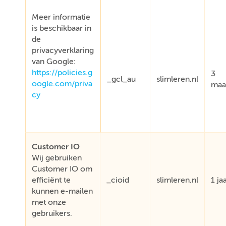
Meer informatie
is beschikbaar in
de
privacyverklaring
van Google:
https://policies.g
3
_gcl_au
slimleren.nl
oogle.com/priva
maa
cy
Customer IO
Wij gebruiken
Customer IO om
efficiënt te
_cioid
slimleren.nl
1 ja
kunnen e-mailen
met onze
gebruikers.