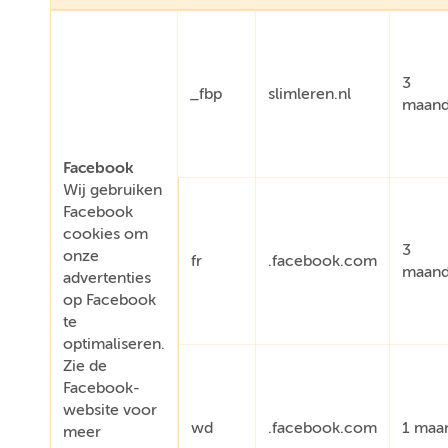
3
_fbp
slimleren.nl
maan
Facebook
Wij gebruiken
Facebook
cookies om
3
onze
fr
.facebook.com
maan
advertenties
op Facebook
te
optimaliseren.
Zie de
Facebook-
website voor
wd
.facebook.com
1 maa
meer