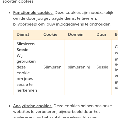
soorten cookies:
Functionele cookies.
Deze cookies zijn noodzakelijk
om de door jou gevraagde dienst te leveren,
bijvoorbeeld om jouw inloggegevens te onthouden.
Dienst
Cookie
Domein
Duur
B
Slimleren
C
Sessie
w
Wij
g
gebruiken
e
deze
Slimleren
slimleren.nl
Sessie
i
cookie
v
om jouw
g
sessie te
i
herkennen
Analytische cookies.
Deze cookies helpen ons onze
websites te verbeteren, bijvoorbeeld door het
analyseren van het aantal bezoekers, kliks en