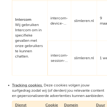
intercom-
9
Intercom
slimleren.nl
device-...
maa
Wij gebruiken
Intercom om in
specifieke
gevallen met
onze gebruikers
te kunnen
intercom-
chatten.
slimleren.nl
1 w
session-...
Tracking cookies.
Deze cookies volgen jouw
surfgedrag zodat wij (of derden) jou relevante content
en gepersonaliseerde advertenties kunnen aanbieden.
Dienst
Cookie
Domein
Duur