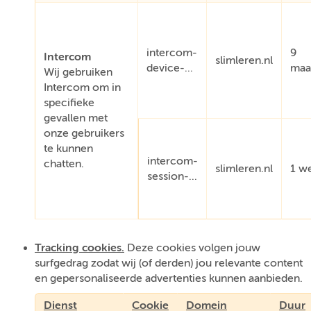
intercom-
9
Intercom
slimleren.nl
device-...
maa
Wij gebruiken
Intercom om in
specifieke
gevallen met
onze gebruikers
te kunnen
intercom-
chatten.
slimleren.nl
1 w
session-...
Tracking cookies.
Deze cookies volgen jouw
surfgedrag zodat wij (of derden) jou relevante content
en gepersonaliseerde advertenties kunnen aanbieden.
Dienst
Cookie
Domein
Duur