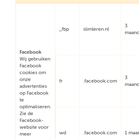
3
_fbp
slimleren.nl
maan
Facebook
Wij gebruiken
Facebook
cookies om
3
onze
fr
.facebook.com
maan
advertenties
op Facebook
te
optimaliseren.
Zie de
Facebook-
website voor
wd
.facebook.com
1 maa
meer