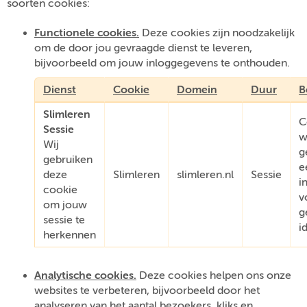
soorten cookies:
Functionele cookies.
Deze cookies zijn noodzakelijk
om de door jou gevraagde dienst te leveren,
bijvoorbeeld om jouw inloggegevens te onthouden.
Dienst
Cookie
Domein
Duur
B
Slimleren
C
Sessie
w
Wij
g
gebruiken
e
deze
Slimleren
slimleren.nl
Sessie
i
cookie
v
om jouw
g
sessie te
i
herkennen
Analytische cookies.
Deze cookies helpen ons onze
websites te verbeteren, bijvoorbeeld door het
analyseren van het aantal bezoekers, kliks en