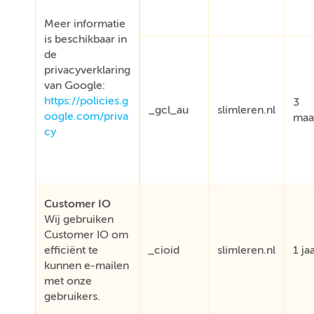
Meer informatie
is beschikbaar in
de
privacyverklaring
van Google:
https://policies.g
3
_gcl_au
slimleren.nl
oogle.com/priva
maa
cy
Customer IO
Wij gebruiken
Customer IO om
efficiënt te
_cioid
slimleren.nl
1 ja
kunnen e-mailen
met onze
gebruikers.