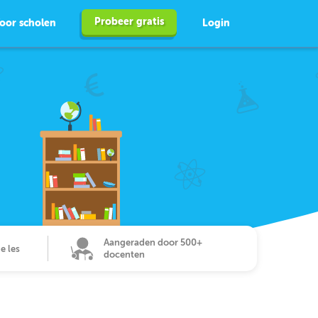
Probeer gratis
oor scholen
Login
Aangeraden door 500+
de les
docenten