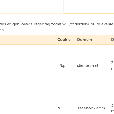
es volgen jouw surfgedrag zodat wij (of derden) jou relevant
en.
Cookie
Domein
D
3
_fbp
slimleren.nl
m
3
fr
.facebook.com
m