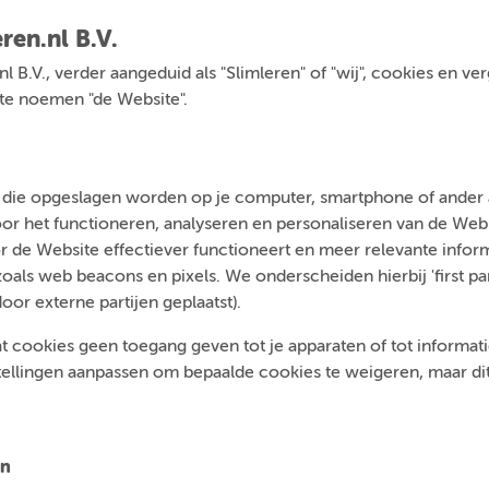
ren.nl B.V.
.nl B.V., verder aangeduid als "Slimleren" of "wij", cookies en v
a te noemen "de Website".
n die opgeslagen worden op je computer, smartphone of ander a
voor het functioneren, analyseren en personaliseren van de We
 de Website effectiever functioneert en meer relevante inform
ls web beacons en pixels. We onderscheiden hierbij 'first par
door externe partijen geplaatst).
t cookies geen toegang geven tot je apparaten of tot informatie 
tellingen aanpassen om bepaalde cookies te weigeren, maar dit 
en