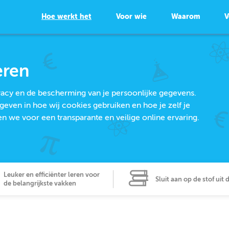
Hoe werkt het
Voor wie
Waarom
V
eren
ivacy en de bescherming van je persoonlijke gegevens.
geven in hoe wij cookies gebruiken en hoe je zelf je
we voor een transparante en veilige online ervaring.
Leuker en efficiënter leren voor
Sluit aan op de stof uit 
de belangrijkste vakken