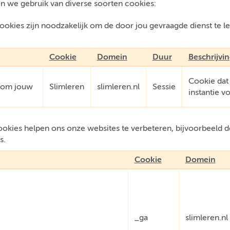
n we gebruik van diverse soorten cookies:
okies zijn noodzakelijk om de door jou gevraagde dienst te l
.
Cookie
Domein
Duur
Beschrijvi
Cookie dat
e om jouw
Slimleren
slimleren.nl
Sessie
instantie v
kies helpen ons onze websites te verbeteren, bijvoorbeeld do
s.
Cookie
Domein
_ga
slimleren.nl