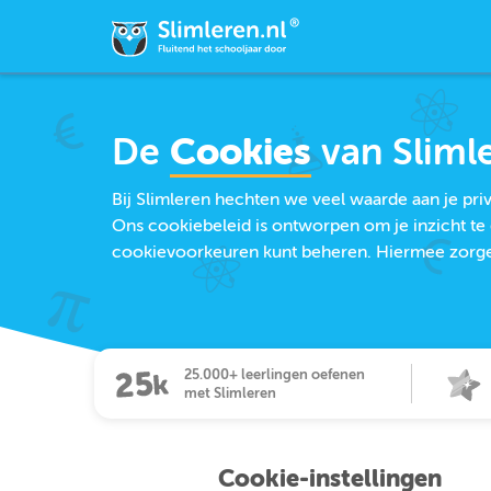
De
Cookies
van Sliml
Bij Slimleren hechten we veel waarde aan je pr
Ons cookiebeleid is ontworpen om je inzicht te 
cookievoorkeuren kunt beheren. Hiermee zorgen 
25.000+ leerlingen oefenen
met Slimleren
Cookie-instellingen