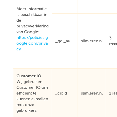
Meer informatie
is beschikbaar in
de
privacyverklaring
van Google:
https://policies.g
3
_gcl_au
slimleren.nl
oogle.com/priva
maa
cy
Customer IO
Wij gebruiken
Customer IO om
efficiënt te
_cioid
slimleren.nl
1 ja
kunnen e-mailen
met onze
gebruikers.