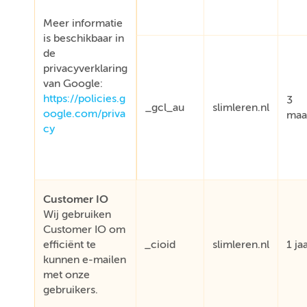
Meer informatie
is beschikbaar in
de
privacyverklaring
van Google:
https://policies.g
3
_gcl_au
slimleren.nl
oogle.com/priva
maa
cy
Customer IO
Wij gebruiken
Customer IO om
efficiënt te
_cioid
slimleren.nl
1 ja
kunnen e-mailen
met onze
gebruikers.