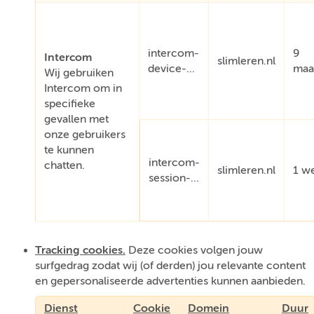
intercom-
9
Intercom
slimleren.nl
device-...
maa
Wij gebruiken
Intercom om in
specifieke
gevallen met
onze gebruikers
te kunnen
intercom-
chatten.
slimleren.nl
1 w
session-...
Tracking cookies.
Deze cookies volgen jouw
surfgedrag zodat wij (of derden) jou relevante content
en gepersonaliseerde advertenties kunnen aanbieden.
Dienst
Cookie
Domein
Duur