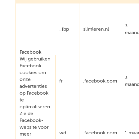
3
_fbp
slimleren.nl
maan
Facebook
Wij gebruiken
Facebook
cookies om
3
onze
fr
.facebook.com
maan
advertenties
op Facebook
te
optimaliseren.
Zie de
Facebook-
website voor
wd
.facebook.com
1 maa
meer