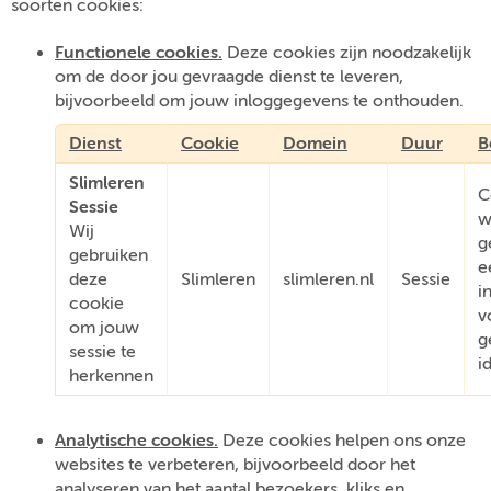
soorten cookies:
Functionele cookies.
Deze cookies zijn noodzakelijk
om de door jou gevraagde dienst te leveren,
bijvoorbeeld om jouw inloggegevens te onthouden.
Dienst
Cookie
Domein
Duur
B
Slimleren
C
Sessie
w
Wij
g
gebruiken
e
deze
Slimleren
slimleren.nl
Sessie
i
cookie
v
om jouw
g
sessie te
i
herkennen
Analytische cookies.
Deze cookies helpen ons onze
websites te verbeteren, bijvoorbeeld door het
analyseren van het aantal bezoekers, kliks en