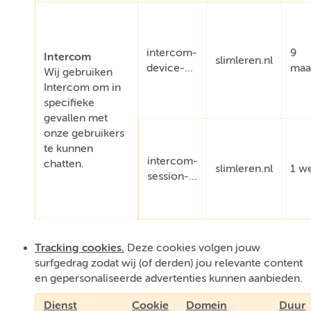
intercom-
9
Intercom
slimleren.nl
device-...
maa
Wij gebruiken
Intercom om in
specifieke
gevallen met
onze gebruikers
te kunnen
intercom-
chatten.
slimleren.nl
1 w
session-...
Tracking cookies.
Deze cookies volgen jouw
surfgedrag zodat wij (of derden) jou relevante content
en gepersonaliseerde advertenties kunnen aanbieden.
Dienst
Cookie
Domein
Duur