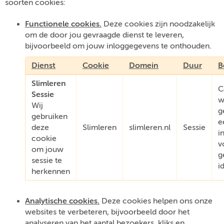
soorten cookies:
Functionele cookies.
Deze cookies zijn noodzakelijk
om de door jou gevraagde dienst te leveren,
bijvoorbeeld om jouw inloggegevens te onthouden.
Dienst
Cookie
Domein
Duur
B
Slimleren
C
Sessie
w
Wij
g
gebruiken
e
deze
Slimleren
slimleren.nl
Sessie
i
cookie
v
om jouw
g
sessie te
i
herkennen
Analytische cookies.
Deze cookies helpen ons onze
websites te verbeteren, bijvoorbeeld door het
analyseren van het aantal bezoekers, kliks en