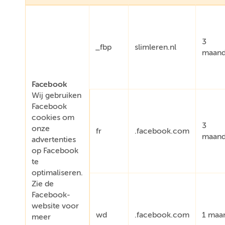
3
_fbp
slimleren.nl
maan
Facebook
Wij gebruiken
Facebook
cookies om
3
onze
fr
.facebook.com
maan
advertenties
op Facebook
te
optimaliseren.
Zie de
Facebook-
website voor
wd
.facebook.com
1 maa
meer