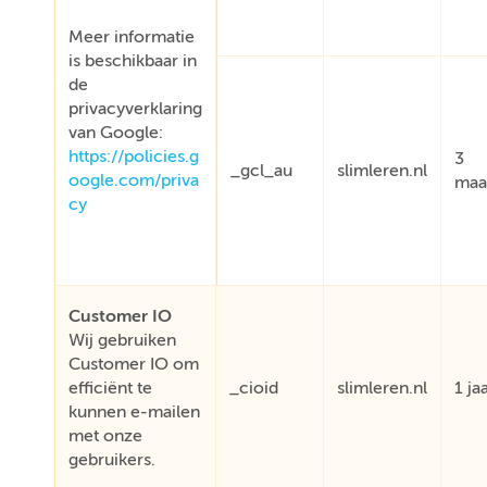
Meer informatie
is beschikbaar in
de
privacyverklaring
van Google:
https://policies.g
3
_gcl_au
slimleren.nl
oogle.com/priva
maa
cy
Customer IO
Wij gebruiken
Customer IO om
efficiënt te
_cioid
slimleren.nl
1 ja
kunnen e-mailen
met onze
gebruikers.