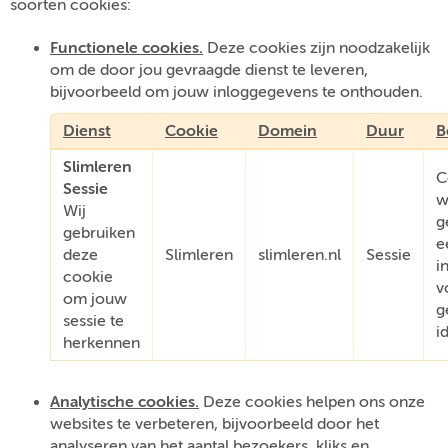
soorten cookies:
Functionele cookies.
Deze cookies zijn noodzakelijk
om de door jou gevraagde dienst te leveren,
bijvoorbeeld om jouw inloggegevens te onthouden.
Dienst
Cookie
Domein
Duur
B
Slimleren
C
Sessie
w
Wij
g
gebruiken
e
deze
Slimleren
slimleren.nl
Sessie
i
cookie
v
om jouw
g
sessie te
i
herkennen
Analytische cookies.
Deze cookies helpen ons onze
websites te verbeteren, bijvoorbeeld door het
analyseren van het aantal bezoekers, kliks en