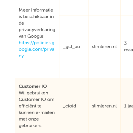
Meer informatie
is beschikbaar in
de
privacyverklaring
van Google:
https://policies.g
3
_gcl_au
slimleren.nl
oogle.com/priva
maa
cy
Customer IO
Wij gebruiken
Customer IO om
efficiënt te
_cioid
slimleren.nl
1 ja
kunnen e-mailen
met onze
gebruikers.