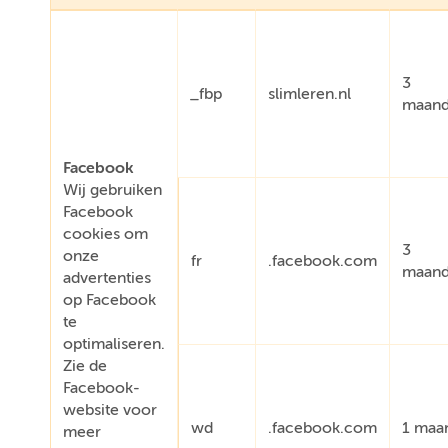
3
_fbp
slimleren.nl
maan
Facebook
Wij gebruiken
Facebook
cookies om
3
onze
fr
.facebook.com
maan
advertenties
op Facebook
te
optimaliseren.
Zie de
Facebook-
website voor
wd
.facebook.com
1 maa
meer