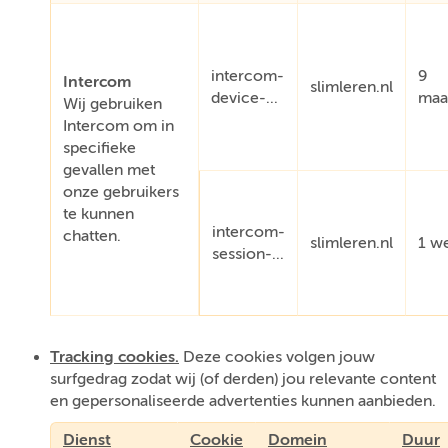
intercom-
9
Intercom
slimleren.nl
device-...
maa
Wij gebruiken
Intercom om in
specifieke
gevallen met
onze gebruikers
te kunnen
intercom-
chatten.
slimleren.nl
1 w
session-...
Tracking cookies.
Deze cookies volgen jouw
surfgedrag zodat wij (of derden) jou relevante content
en gepersonaliseerde advertenties kunnen aanbieden.
Dienst
Cookie
Domein
Duur