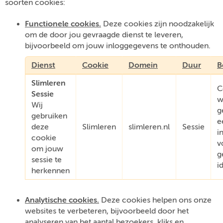
soorten cookies:
Functionele cookies.
Deze cookies zijn noodzakelijk
om de door jou gevraagde dienst te leveren,
bijvoorbeeld om jouw inloggegevens te onthouden.
Dienst
Cookie
Domein
Duur
B
Slimleren
C
Sessie
w
Wij
g
gebruiken
e
deze
Slimleren
slimleren.nl
Sessie
i
cookie
v
om jouw
g
sessie te
i
herkennen
Analytische cookies.
Deze cookies helpen ons onze
websites te verbeteren, bijvoorbeeld door het
analyseren van het aantal bezoekers, kliks en