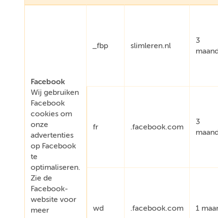
3
_fbp
slimleren.nl
maan
Facebook
Wij gebruiken
Facebook
cookies om
3
onze
fr
.facebook.com
maan
advertenties
op Facebook
te
optimaliseren.
Zie de
Facebook-
website voor
wd
.facebook.com
1 maa
meer