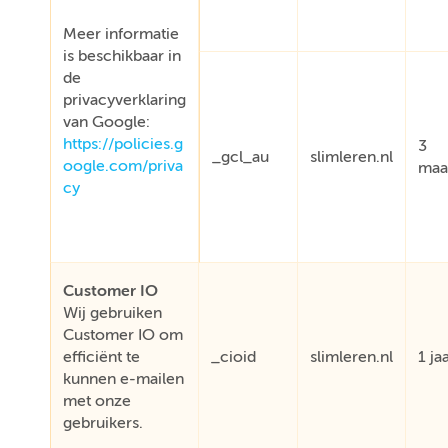
Meer informatie
is beschikbaar in
de
privacyverklaring
van Google:
https://policies.g
3
_gcl_au
slimleren.nl
oogle.com/priva
maa
cy
Customer IO
Wij gebruiken
Customer IO om
efficiënt te
_cioid
slimleren.nl
1 ja
kunnen e-mailen
met onze
gebruikers.