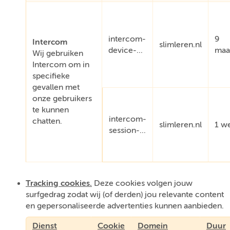
intercom-
9
Intercom
slimleren.nl
device-...
maa
Wij gebruiken
Intercom om in
specifieke
gevallen met
onze gebruikers
te kunnen
intercom-
chatten.
slimleren.nl
1 w
session-...
Tracking cookies.
Deze cookies volgen jouw
surfgedrag zodat wij (of derden) jou relevante content
en gepersonaliseerde advertenties kunnen aanbieden.
Dienst
Cookie
Domein
Duur