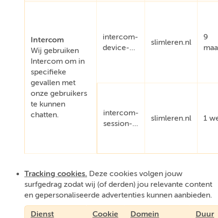
intercom-
9
Intercom
slimleren.nl
device-...
maa
Wij gebruiken
Intercom om in
specifieke
gevallen met
onze gebruikers
te kunnen
intercom-
chatten.
slimleren.nl
1 w
session-...
Tracking cookies.
Deze cookies volgen jouw
surfgedrag zodat wij (of derden) jou relevante content
en gepersonaliseerde advertenties kunnen aanbieden.
Dienst
Cookie
Domein
Duur