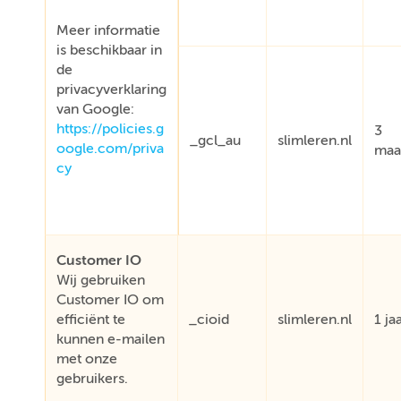
Meer informatie
is beschikbaar in
de
privacyverklaring
van Google:
https://policies.g
3
_gcl_au
slimleren.nl
oogle.com/priva
maa
cy
Customer IO
Wij gebruiken
Customer IO om
efficiënt te
_cioid
slimleren.nl
1 ja
kunnen e-mailen
met onze
gebruikers.