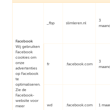
3
_fbp
slimleren.nl
maan
Facebook
Wij gebruiken
Facebook
cookies om
3
onze
fr
.facebook.com
maan
advertenties
op Facebook
te
optimaliseren.
Zie de
Facebook-
website voor
wd
.facebook.com
1 maa
meer