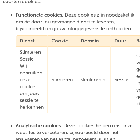
soorten cookies:
Functionele cookies.
Deze cookies zijn noodzakelijk
om de door jou gevraagde dienst te leveren,
bijvoorbeeld om jouw inloggegevens te onthouden.
Dienst
Cookie
Domein
Duur
B
Slimleren
C
Sessie
w
Wij
g
gebruiken
e
deze
Slimleren
slimleren.nl
Sessie
i
cookie
v
om jouw
g
sessie te
i
herkennen
Analytische cookies.
Deze cookies helpen ons onze
websites te verbeteren, bijvoorbeeld door het
analyseren van het aantal bezoekers, kliks en