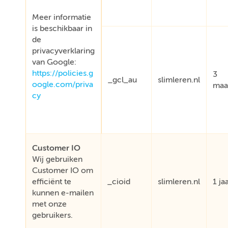
Meer informatie
is beschikbaar in
de
privacyverklaring
van Google:
https://policies.g
3
_gcl_au
slimleren.nl
oogle.com/priva
maa
cy
Customer IO
Wij gebruiken
Customer IO om
efficiënt te
_cioid
slimleren.nl
1 ja
kunnen e-mailen
met onze
gebruikers.