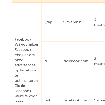
3
_fbp
slimleren.nl
maan
Facebook
Wij gebruiken
Facebook
cookies om
3
onze
fr
.facebook.com
maan
advertenties
op Facebook
te
optimaliseren.
Zie de
Facebook-
website voor
wd
.facebook.com
1 maa
meer