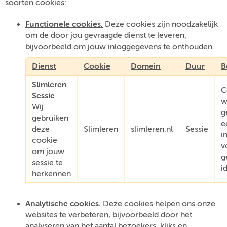
soorten cookies:
Functionele cookies.
Deze cookies zijn noodzakelijk
om de door jou gevraagde dienst te leveren,
bijvoorbeeld om jouw inloggegevens te onthouden.
Dienst
Cookie
Domein
Duur
B
Slimleren
C
Sessie
w
Wij
g
gebruiken
e
deze
Slimleren
slimleren.nl
Sessie
i
cookie
v
om jouw
g
sessie te
i
herkennen
Analytische cookies.
Deze cookies helpen ons onze
websites te verbeteren, bijvoorbeeld door het
analyseren van het aantal bezoekers, kliks en