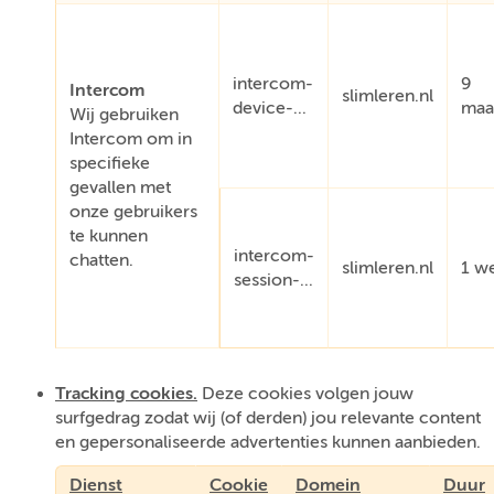
intercom-
9
Intercom
slimleren.nl
device-...
maa
Wij gebruiken
Intercom om in
specifieke
gevallen met
onze gebruikers
te kunnen
intercom-
chatten.
slimleren.nl
1 w
session-...
Tracking cookies.
Deze cookies volgen jouw
surfgedrag zodat wij (of derden) jou relevante content
en gepersonaliseerde advertenties kunnen aanbieden.
Dienst
Cookie
Domein
Duur