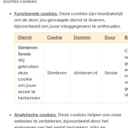
soorten cookies:
Functionele cookies.
Deze cookies zijn noodzakelijk
om de door jou gevraagde dienst te leveren,
bijvoorbeeld om jouw inloggegevens te onthouden.
Dienst
Cookie
Domein
Duur
B
Slimleren
C
Sessie
w
Wij
g
gebruiken
e
deze
Slimleren
slimleren.nl
Sessie
i
cookie
v
om jouw
g
sessie te
i
herkennen
Analytische cookies.
Deze cookies helpen ons onze
websites te verbeteren, bijvoorbeeld door het
analyseren van het aantal bezoekers, kliks en