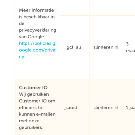
Meer informatie
is beschikbaar in
de
privacyverklaring
van Google:
https://policies.g
3
_gcl_au
slimleren.nl
oogle.com/priva
maa
cy
Customer IO
Wij gebruiken
Customer IO om
efficiënt te
_cioid
slimleren.nl
1 ja
kunnen e-mailen
met onze
gebruikers.