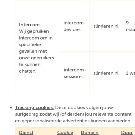
intercom-
9
Intercom
slimleren.nl
device-...
maa
Wij gebruiken
Intercom om in
specifieke
gevallen met
onze gebruikers
te kunnen
intercom-
chatten.
slimleren.nl
1 w
session-...
Tracking cookies.
Deze cookies volgen jouw
surfgedrag zodat wij (of derden) jou relevante content
en gepersonaliseerde advertenties kunnen aanbieden.
Dienst
Cookie
Domein
Duur