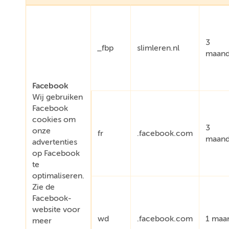
3
_fbp
slimleren.nl
maan
Facebook
Wij gebruiken
Facebook
cookies om
3
onze
fr
.facebook.com
maan
advertenties
op Facebook
te
optimaliseren.
Zie de
Facebook-
website voor
wd
.facebook.com
1 maa
meer