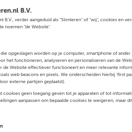
ren.nl B.V.
.nl B.V., verder aangeduid als "Slimleren" of "wij", cookies en v
a te noemen "de Website".
n die opgeslagen worden op je computer, smartphone of ander a
voor het functioneren, analyseren en personaliseren van de We
 de Website effectiever functioneert en meer relevante inform
ls web beacons en pixels. We onderscheiden hierbij 'first par
door externe partijen geplaatst).
t cookies geen toegang geven tot je apparaten of tot informatie 
tellingen aanpassen om bepaalde cookies te weigeren, maar dit 
en