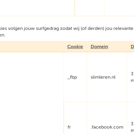
es volgen jouw surfgedrag zodat wij (of derden) jou relevant
en.
Cookie
Domein
D
3
_fbp
slimleren.nl
m
3
fr
.facebook.com
m