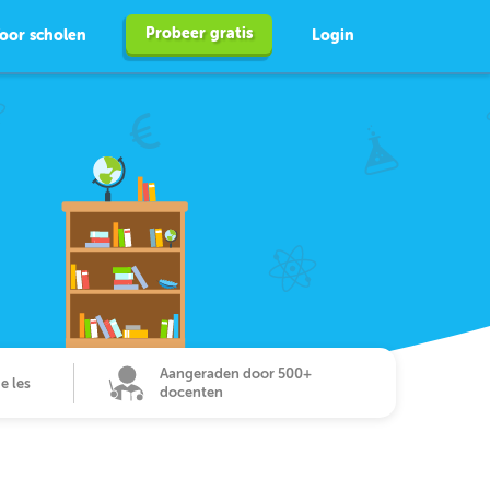
Probeer gratis
oor scholen
Login
Aangeraden door 500+
de les
docenten