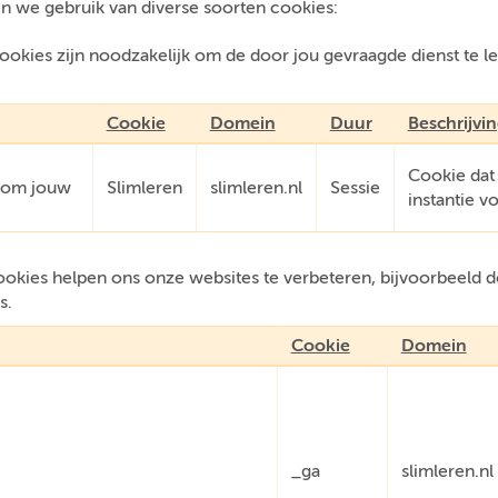
n we gebruik van diverse soorten cookies:
okies zijn noodzakelijk om de door jou gevraagde dienst te l
.
Cookie
Domein
Duur
Beschrijvi
Cookie dat
e om jouw
Slimleren
slimleren.nl
Sessie
instantie v
kies helpen ons onze websites te verbeteren, bijvoorbeeld do
s.
Cookie
Domein
_ga
slimleren.nl