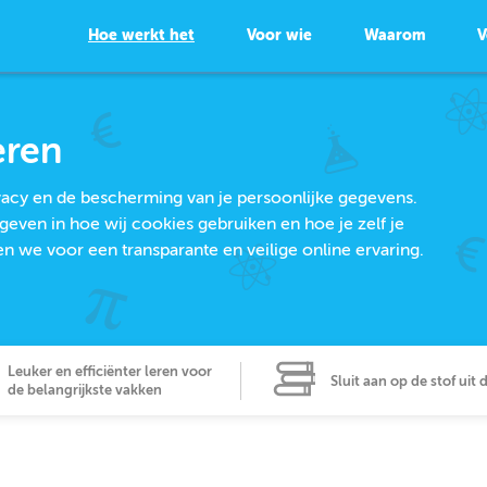
Hoe werkt het
Voor wie
Waarom
V
eren
ivacy en de bescherming van je persoonlijke gegevens.
geven in hoe wij cookies gebruiken en hoe je zelf je
we voor een transparante en veilige online ervaring.
Leuker en efficiënter leren voor
Sluit aan op de stof uit 
de belangrijkste vakken