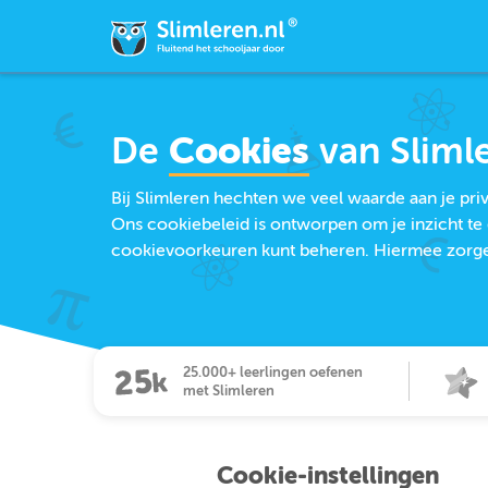
De
Cookies
van Sliml
Bij Slimleren hechten we veel waarde aan je pr
Ons cookiebeleid is ontworpen om je inzicht te 
cookievoorkeuren kunt beheren. Hiermee zorgen 
25.000+ leerlingen oefenen
met Slimleren
Cookie-instellingen