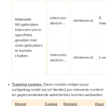
intercom-
9
Intercom
slimleren.nl
device-...
maa
Wij gebruiken
Intercom om in
specifieke
gevallen met
onze gebruikers
te kunnen
intercom-
chatten.
slimleren.nl
1 w
session-...
Tracking cookies.
Deze cookies volgen jouw
surfgedrag zodat wij (of derden) jou relevante content
en gepersonaliseerde advertenties kunnen aanbieden.
Dienst
Cookie
Domein
Duur