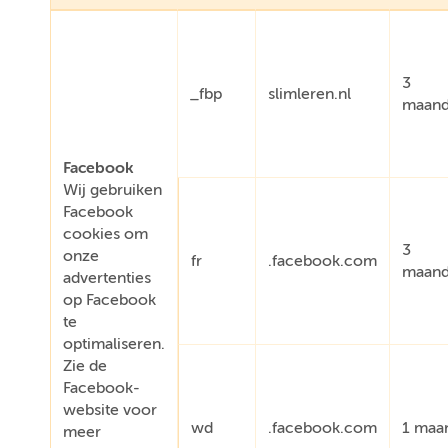
3
_fbp
slimleren.nl
maan
Facebook
Wij gebruiken
Facebook
cookies om
3
onze
fr
.facebook.com
maan
advertenties
op Facebook
te
optimaliseren.
Zie de
Facebook-
website voor
wd
.facebook.com
1 maa
meer