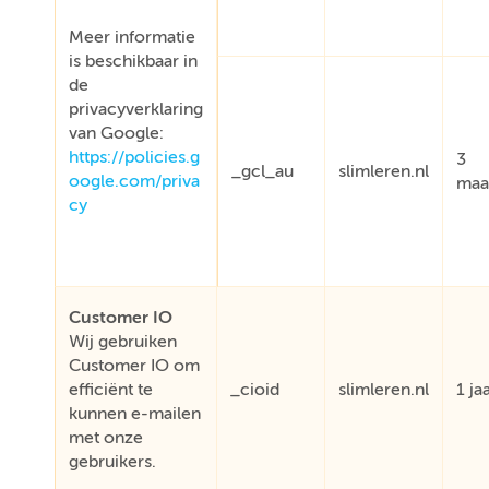
Meer informatie
is beschikbaar in
de
privacyverklaring
van Google:
https://policies.g
3
_gcl_au
slimleren.nl
oogle.com/priva
maa
cy
Customer IO
Wij gebruiken
Customer IO om
efficiënt te
_cioid
slimleren.nl
1 ja
kunnen e-mailen
met onze
gebruikers.