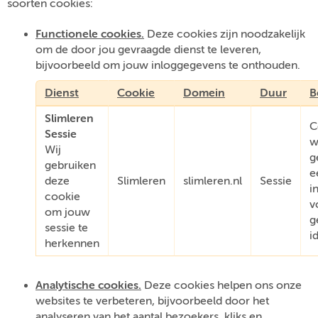
soorten cookies:
Functionele cookies.
Deze cookies zijn noodzakelijk
om de door jou gevraagde dienst te leveren,
bijvoorbeeld om jouw inloggegevens te onthouden.
Dienst
Cookie
Domein
Duur
B
Slimleren
C
Sessie
w
Wij
g
gebruiken
e
deze
Slimleren
slimleren.nl
Sessie
i
cookie
v
om jouw
g
sessie te
i
herkennen
Analytische cookies.
Deze cookies helpen ons onze
websites te verbeteren, bijvoorbeeld door het
analyseren van het aantal bezoekers, kliks en