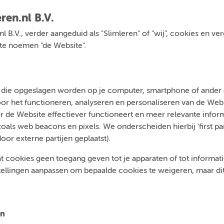
ren.nl B.V.
.nl B.V., verder aangeduid als "Slimleren" of "wij", cookies en v
a te noemen "de Website".
n die opgeslagen worden op je computer, smartphone of ander a
voor het functioneren, analyseren en personaliseren van de We
 de Website effectiever functioneert en meer relevante inform
ls web beacons en pixels. We onderscheiden hierbij 'first par
door externe partijen geplaatst).
t cookies geen toegang geven tot je apparaten of tot informatie 
tellingen aanpassen om bepaalde cookies te weigeren, maar dit 
en