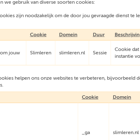
n we gebruik van diverse soorten cookies:
okies zijn noodzakelijk om de door jou gevraagde dienst te l
.
Cookie
Domein
Duur
Beschrijvi
Cookie dat
e om jouw
Slimleren
slimleren.nl
Sessie
instantie v
kies helpen ons onze websites te verbeteren, bijvoorbeeld do
s.
Cookie
Domein
_ga
slimleren.nl