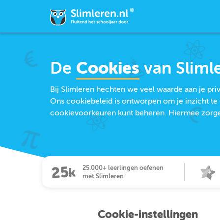
De
Cookies
van Sliml
Bij Slimleren hechten we veel waarde aan je pr
Ons cookiebeleid is ontworpen om je inzicht te 
cookievoorkeuren kunt beheren. Hiermee zorgen 
25.000+ leerlingen oefenen
met Slimleren
Cookie-instellingen