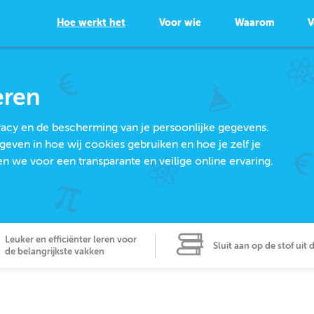
Hoe werkt het
Voor wie
Waarom
V
eren
ivacy en de bescherming van je persoonlijke gegevens.
geven in hoe wij cookies gebruiken en hoe je zelf je
we voor een transparante en veilige online ervaring.
Leuker en efficiënter leren voor
Sluit aan op de stof uit 
de belangrijkste vakken