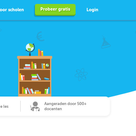
Probeer gratis
oor scholen
Login
Aangeraden door 500+
de les
docenten