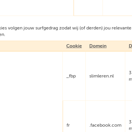
es volgen jouw surfgedrag zodat wij (of derden) jou relevant
en.
Cookie
Domein
D
3
_fbp
slimleren.nl
m
3
fr
.facebook.com
m