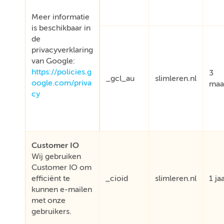
Meer informatie
is beschikbaar in
de
privacyverklaring
van Google:
https://policies.g
3
_gcl_au
slimleren.nl
oogle.com/priva
maa
cy
Customer IO
Wij gebruiken
Customer IO om
efficiënt te
_cioid
slimleren.nl
1 ja
kunnen e-mailen
met onze
gebruikers.