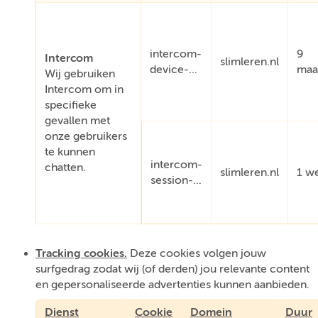
intercom-
9
Intercom
slimleren.nl
device-...
maa
Wij gebruiken
Intercom om in
specifieke
gevallen met
onze gebruikers
te kunnen
intercom-
chatten.
slimleren.nl
1 w
session-...
Tracking cookies.
Deze cookies volgen jouw
surfgedrag zodat wij (of derden) jou relevante content
en gepersonaliseerde advertenties kunnen aanbieden.
Dienst
Cookie
Domein
Duur