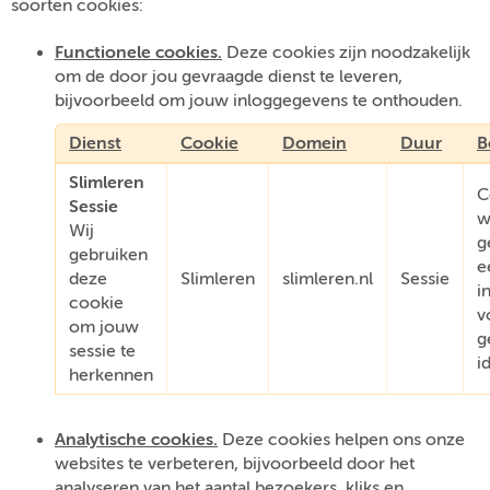
soorten cookies:
Functionele cookies.
Deze cookies zijn noodzakelijk
om de door jou gevraagde dienst te leveren,
bijvoorbeeld om jouw inloggegevens te onthouden.
Dienst
Cookie
Domein
Duur
B
Slimleren
C
Sessie
w
Wij
g
gebruiken
e
deze
Slimleren
slimleren.nl
Sessie
i
cookie
v
om jouw
g
sessie te
i
herkennen
Analytische cookies.
Deze cookies helpen ons onze
websites te verbeteren, bijvoorbeeld door het
analyseren van het aantal bezoekers, kliks en