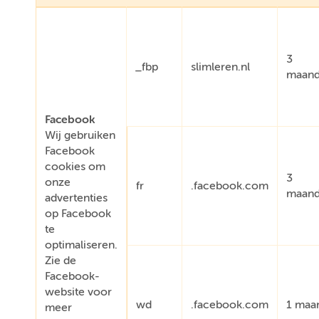
3
_fbp
slimleren.nl
maan
Facebook
Wij gebruiken
Facebook
cookies om
3
onze
fr
.facebook.com
maan
advertenties
op Facebook
te
optimaliseren.
Zie de
Facebook-
website voor
wd
.facebook.com
1 maa
meer