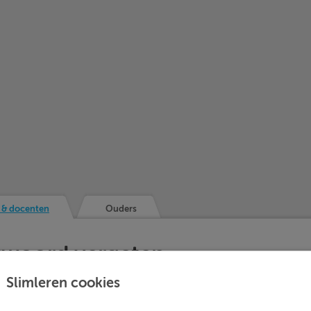
 & docenten
Ouders
woord vergeten
en en docenten
Slimleren cookies