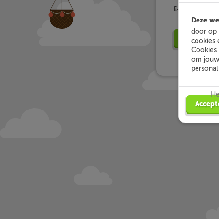
E-mailadres:
Deze web
door op 
V
cookies 
Cookies 
om jouw 
personal
He
Accept