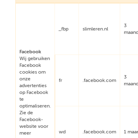
3
_fbp
slimleren.nl
maan
Facebook
Wij gebruiken
Facebook
cookies om
3
onze
fr
.facebook.com
maan
advertenties
op Facebook
te
optimaliseren.
Zie de
Facebook-
website voor
wd
.facebook.com
1 maa
meer