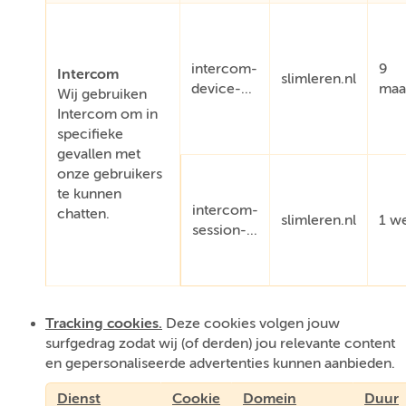
intercom-
9
Intercom
slimleren.nl
device-...
maa
Wij gebruiken
Intercom om in
specifieke
gevallen met
onze gebruikers
te kunnen
intercom-
chatten.
slimleren.nl
1 w
session-...
Tracking cookies.
Deze cookies volgen jouw
surfgedrag zodat wij (of derden) jou relevante content
en gepersonaliseerde advertenties kunnen aanbieden.
Dienst
Cookie
Domein
Duur