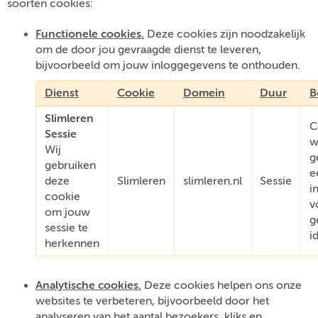
soorten cookies:
Functionele cookies.
Deze cookies zijn noodzakelijk
om de door jou gevraagde dienst te leveren,
bijvoorbeeld om jouw inloggegevens te onthouden.
Dienst
Cookie
Domein
Duur
B
Slimleren
C
Sessie
w
Wij
g
gebruiken
e
deze
Slimleren
slimleren.nl
Sessie
i
cookie
v
om jouw
g
sessie te
i
herkennen
Analytische cookies.
Deze cookies helpen ons onze
websites te verbeteren, bijvoorbeeld door het
analyseren van het aantal bezoekers, kliks en