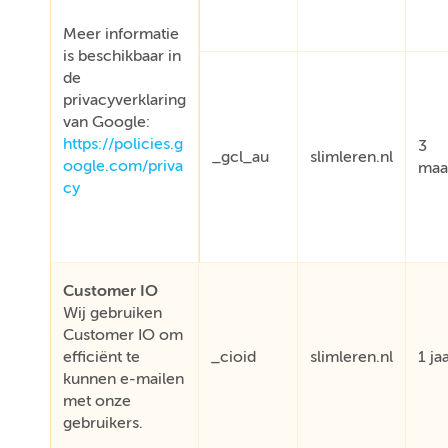
Meer informatie
is beschikbaar in
de
privacyverklaring
van Google:
https://policies.g
3
_gcl_au
slimleren.nl
oogle.com/priva
maa
cy
Customer IO
Wij gebruiken
Customer IO om
efficiënt te
_cioid
slimleren.nl
1 ja
kunnen e-mailen
met onze
gebruikers.