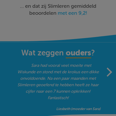
… en dat zij Slimleren gemiddeld
beoordelen
met een 9,2!
ouders
Wat zeggen
?
"
Sara had vooral veel moeite met
Wiskunde en stond met de krokus een dikke
onvoldoende. Na een paar maanden met
Slimleren geoefend te hebben heeft ze haar
cijfer naar een 7 kunnen opkrikken!
"
Fantastisch!
Liesbeth (moeder van Sara)