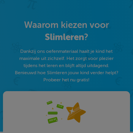
Waarom kiezen voor
Slimleren
?
Dankzij ons oefenmateriaal haalt je kind het
maximale uit zichzelf. Het zorgt voor plezier
tijdens het leren en blijft altijd uitdagend.
Benieuwd hoe Slimleren jouw kind verder helpt?
Probeer het nu gratis!