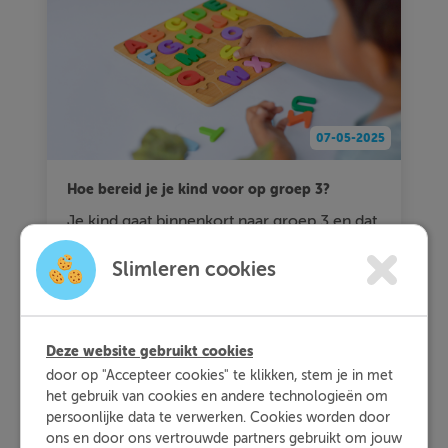
07-05-2025
Hoe bereid je je kind voor op groep 3?
Je kind gaat binnenkort naar groep 3 en dat
is een spannende tijd. De stap van veel
Slimleren cookies
spelen naar zelf aan tafel werken is nu
eenmaal best groot. Wat leert hij of zij
eigenlijk allemaal en hoe kan je je kind het
beste voorbereiden op groep 3? We delen
Deze website gebruikt cookies
het in dit artikel.
door op "Accepteer cookies" te klikken, stem je in met
het gebruik van cookies en andere technologieën om
Lees verder >
persoonlijke data te verwerken. Cookies worden door
ons en door ons vertrouwde partners gebruikt om jouw