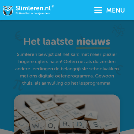
MENU
Het laatste
nieuws
Slimleren bewijst dat het kan: met meer plezier
hogere cijfers halen! Oefen net als duizenden
andere leerlingen de belangrijkste schoolvakken
met ons digitale oefenprogramma. Gewoon
thuis, als aanvulling op het lesprogramma.