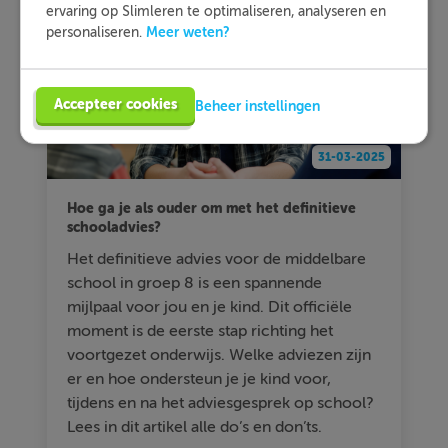
ervaring op Slimleren te optimaliseren, analyseren en
Meer weten?
personaliseren.
Accepteer cookies
Beheer instellingen
31-03-2025
Hoe ga je als ouder om met het definitieve
schooladvies?
Het definitieve advies voor de middelbare
school in groep 8 is een spannende
mijlpaal voor jou en je kind. Dit officiële
moment is de eerste stap richting het
voortgezet onderwijs. Welke adviezen zijn
er en hoe ondersteun je je kind voor,
tijdens en na het adviesgesprek op school?
Lees in dit artikel alle do’s en don’ts.