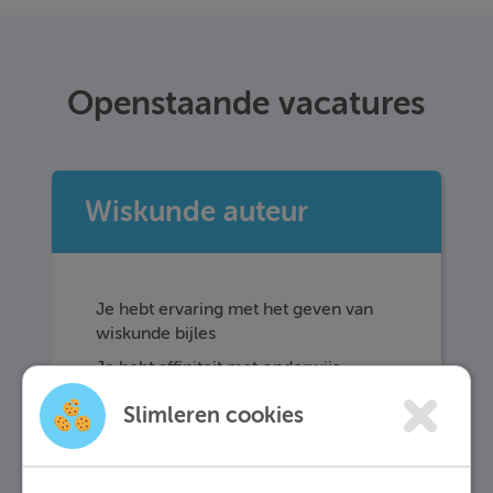
Openstaande vacatures
Wiskunde auteur
Je hebt ervaring met het geven van
wiskunde bijles
Je hebt affiniteit met onderwijs
Je bent minimaal 1 dag per week
Slimleren cookies
beschikbaar
nvt
Opleidingsniveau: