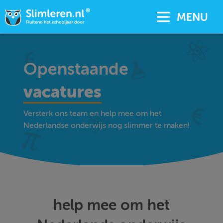
MENU
Openstaande
vacatures
Versterk ons team en help mee om het
Nederlandse onderwijs nog slimmer te maken!
help mee om het