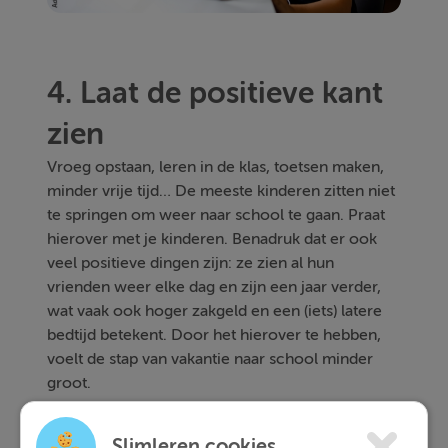
4. Laat de positieve kant
zien
Vroeg opstaan, leren in de klas, toetsen maken,
minder vrije tijd… De meeste kinderen zitten niet
te springen om weer naar school te gaan. Praat
hierover met je kinderen. Benadruk dat er ook
veel positieve dingen zijn: ze zien al hun
vrienden weer elke dag en zijn een jaar verder,
wat vaak ook hoger zakgeld en een (iets) latere
bedtijd betekent. Door het hierover te hebben,
voelt de stap van vakantie naar school minder
groot.
Slimleren cookies