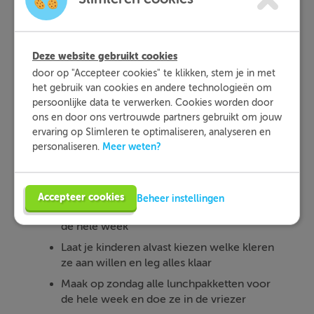
5. Maak het jezelf
makkelijk in de eerste
Deze website gebruikt cookies
schoolweek
door op "Accepteer cookies" te klikken, stem je in met
het gebruik van cookies en andere technologieën om
Naast je kinderen moet jij ook weer even
persoonlijke data te verwerken. Cookies worden door
wennen aan het schoolritme. Je bereidt jezelf
ons en door ons vertrouwde partners gebruikt om jouw
ervaring op Slimleren te optimaliseren, analyseren en
daar het beste op voor door alles lekker
Meer weten?
personaliseren.
makkelijk te houden in de eerste week. Zo loopt
alles zonder al te veel moeite op rolletjes. Een
aantal tips:
Accepteer cookies
Beheer instellingen
Doe in het weekend boodschappen voor
de hele week
Laat je kinderen alvast kiezen welke kleren
ze aan willen en leg alles klaar
Maak op zondag alle lunchpakketten voor
de hele week en doe ze in de vriezer