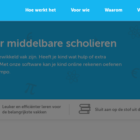
Hoe werkt het
Voor wie
Waarom
V
 middelbare scholieren
ikkeld vak zijn. Heeft je kind wat hulp of extra
 Met onze software kan je kind online rekenen oefenen
empo.
Leuker en efficiënter leren voor
Sluit aan op de stof uit 
de belangrijkste vakken