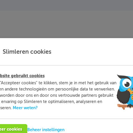
stapje terug
Een
kan ook
Slimleren cookies
s voor elk kind met rekenen op de middelbare school in de ee
 vwo. Wil je kind even het geheugen opfrissen of een achters
oon een stapje terug. Met Slimleren kan je namelijk moeiteloos 
site gebruikt cookies
hool nog eens doorlopen. Omdat de software zich automatisch a
"Accepteer cookies" te klikken, stem je in met het gebruik van
, gebeurt alles op het eigen tempo en maakt hij of zij vanzelf m
en andere technologieën om persoonlijke data te verwerken.
worden door ons en door ons vertrouwde partners gebruikt
ervaring op Slimleren te optimaliseren, analyseren en
Meer weten?
iseren.
eer cookies
Beheer instellingen