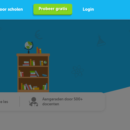
Probeer gratis
oor scholen
Login
Aangeraden door 500+
de les
docenten