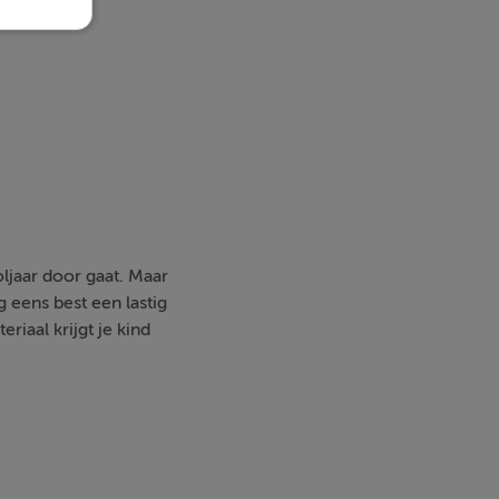
oljaar door gaat. Maar
g eens best een lastig
iaal krijgt je kind