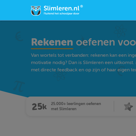
Rekenen
oefenen voor
Van wortels tot verbanden: rekenen kan een ingew
motivatie nodig? Dan is Slimleren een uitkomst.
met directe feedback en op zijn of haar eigen t
25.000+ leerlingen oefenen
met Slimleren