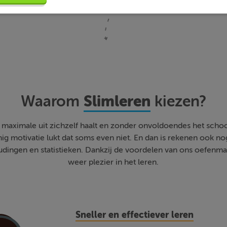
Slimleren
Waarom
kiezen?
et maximale uit zichzelf haalt en zonder onvoldoendes het scho
nig motivatie lukt dat soms even niet. En dan is rekenen ook no
udingen en statistieken. Dankzij de voordelen van ons oefenmater
weer plezier in het leren.
Sneller en effectiever leren