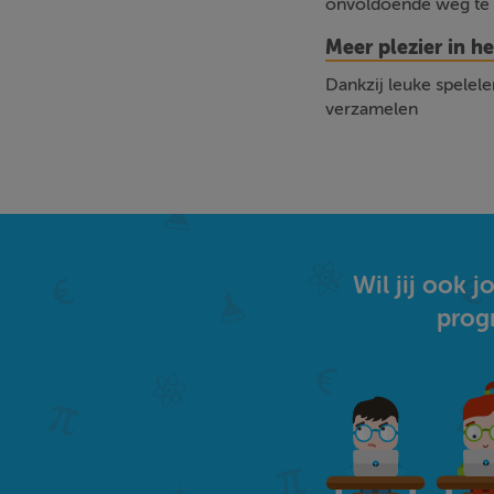
onvoldoende weg te
Meer plezier in he
Dankzij leuke spelel
verzamelen
Wil jij ook
prog