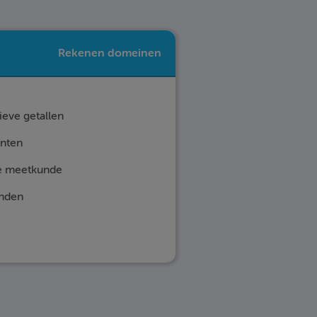
Rekenen domeinen
ieve getallen
nten
e meetkunde
nden