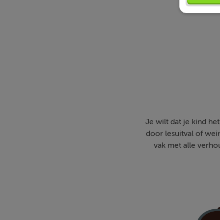
Je wilt dat je kind h
door lesuitval of wei
vak met alle verho