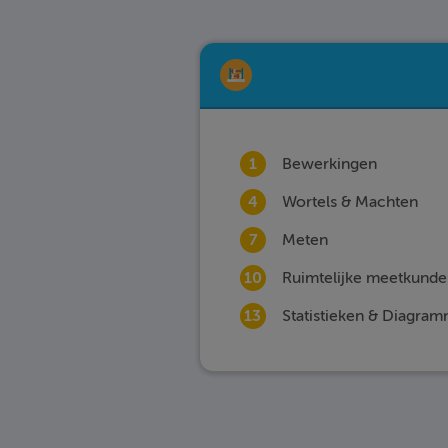
1
Bewerkingen
4
Wortels & Machten
7
Meten
10
Ruimtelijke meetkunde
13
Statistieken & Diagra