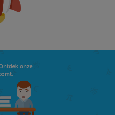
 Ontdek onze
komt.