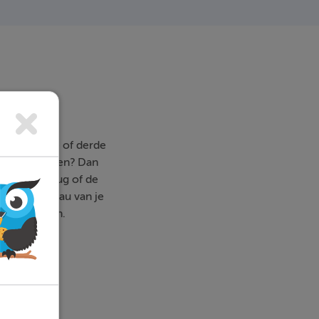
rste, tweede of derde
tand wegwerken? Dan
een klas terug of de
an het niveau van je
ooie stappen.