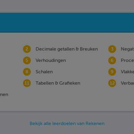
2
Decimale getallen & Breuken
3
Negat
5
Verhoudingen
6
Proce
8
Schalen
9
Vlakk
11
Tabellen & Grafieken
12
Verba
mmen
Bekijk alle leerdoelen van Rekenen