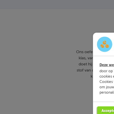
Ons oefenmateriaal i
klas, van vmbo tot
doet hij of zij gew
Deze web
stof van de basissc
door op 
kind aanpast
cookies 
Cookies 
om jouw 
personal
Accept