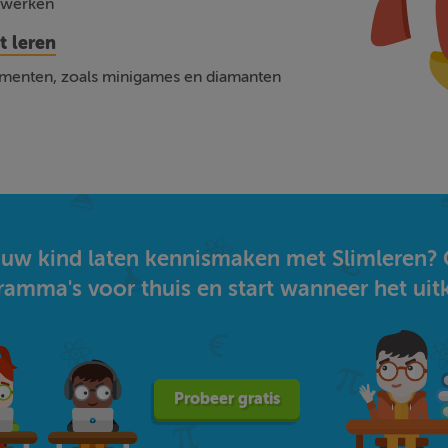
 werken
t leren
ementen, zoals minigames en diamanten
 jouw kind laten kennismaken met Slimleren?
ramma's voor thuis en start wanneer het uit
Probeer gratis