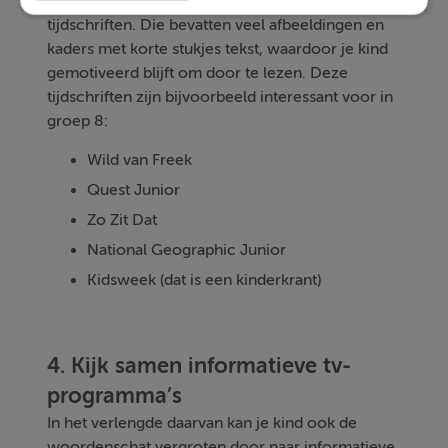
om informatieve teksten te lezen, namelijk
tijdschriften. Die bevatten veel afbeeldingen en
kaders met korte stukjes tekst, waardoor je kind
gemotiveerd blijft om door te lezen. Deze
tijdschriften zijn bijvoorbeeld interessant voor in
groep 8:
Wild van Freek
Quest Junior
Zo Zit Dat
National Geographic Junior
Kidsweek (dat is een kinderkrant)
4. Kijk samen informatieve tv-
programma’s
In het verlengde daarvan kan je kind ook de
woordenschat vergroten door naar informatieve