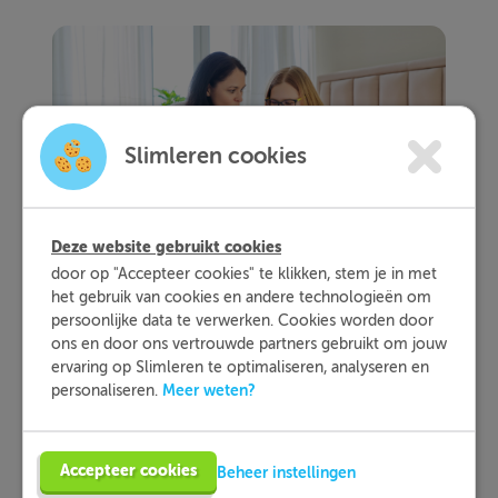
Slimleren cookies
Deze website gebruikt cookies
door op "Accepteer cookies" te klikken, stem je in met
het gebruik van cookies en andere technologieën om
persoonlijke data te verwerken. Cookies worden door
3. Haal verschillende tijdschriften
ons en door ons vertrouwde partners gebruikt om jouw
in huis
ervaring op Slimleren te optimaliseren, analyseren en
Meer weten?
personaliseren.
Je kind leert de meeste woorden door
informatieve teksten te lezen. Maar je kan
natuurlijk niet verwachten dat hij of zij Wikipedia
Accepteer cookies
uitleest. Gelukkig is er een veel leukere manier
Beheer instellingen