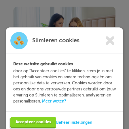
Slimleren cookies
Deze website gebruikt cookies
door op "Accepteer cookies" te klikken, stem je in met
het gebruik van cookies en andere technologieën om
persoonlijke data te verwerken. Cookies worden door
3. Haal verschillende tijdschriften
ons en door ons vertrouwde partners gebruikt om jouw
in huis
ervaring op Slimleren te optimaliseren, analyseren en
Meer weten?
personaliseren.
Je kind leert de meeste woorden door
informatieve teksten te lezen. Maar je kan
natuurlijk niet verwachten dat hij of zij Wikipedia
Accepteer cookies
uitleest. Gelukkig is er een veel leukere manier
Beheer instellingen