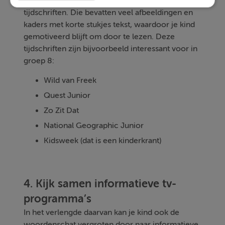
om informatieve teksten te lezen, namelijk
tijdschriften. Die bevatten veel afbeeldingen en
kaders met korte stukjes tekst, waardoor je kind
gemotiveerd blijft om door te lezen. Deze
tijdschriften zijn bijvoorbeeld interessant voor in
groep 8:
Wild van Freek
Quest Junior
Zo Zit Dat
National Geographic Junior
Kidsweek (dat is een kinderkrant)
4. Kijk samen informatieve tv-
programma’s
In het verlengde daarvan kan je kind ook de
woordenschat vergroten door naar informatieve