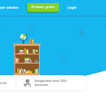
Probeer gratis
oor scholen
Login
Aangeraden door 500+
de les
docenten