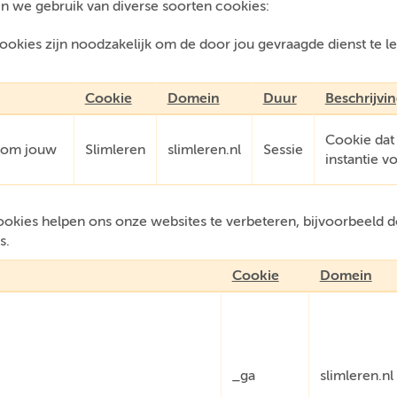
n we gebruik van diverse soorten cookies:
okies zijn noodzakelijk om de door jou gevraagde dienst te l
.
Cookie
Domein
Duur
Beschrijvi
Cookie dat
e om jouw
Slimleren
slimleren.nl
Sessie
instantie v
kies helpen ons onze websites te verbeteren, bijvoorbeeld do
s.
Cookie
Domein
_ga
slimleren.nl