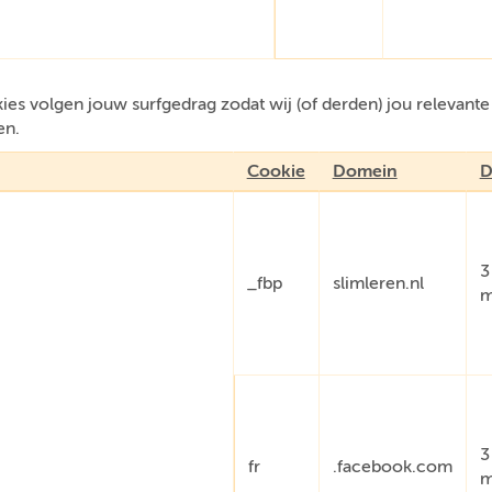
es volgen jouw surfgedrag zodat wij (of derden) jou relevant
en.
Cookie
Domein
D
3
_fbp
slimleren.nl
m
3
fr
.facebook.com
m