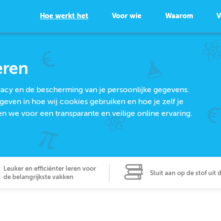
Hoe werkt het
Voor wie
Waarom
V
eren
ivacy en de bescherming van je persoonlijke gegevens.
geven in hoe wij cookies gebruiken en hoe je zelf je
we voor een transparante en veilige online ervaring.
Leuker en efficiënter leren voor
Sluit aan op de stof uit 
de belangrijkste vakken