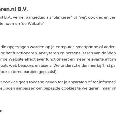
ren.nl B.V.
.nl B.V., verder aangeduid als "Slimleren" of "wij", cookies en v
a te noemen "de Website".
n die opgeslagen worden op je computer, smartphone of ander a
voor het functioneren, analyseren en personaliseren van de We
 de Website effectiever functioneert en meer relevante inform
ls web beacons en pixels. We onderscheiden hierbij 'first par
door externe partijen geplaatst).
t cookies geen toegang geven tot je apparaten of tot informatie 
tellingen aanpassen om bepaalde cookies te weigeren, maar dit 
en