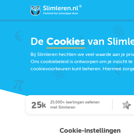
De
Cookies
van Sliml
Bij Slimleren hechten we veel waarde aan je pr
Ons cookiebeleid is ontworpen om je inzicht te 
cookievoorkeuren kunt beheren. Hiermee zorgen 
25.000+ leerlingen oefenen
met Slimleren
Cookie-instellingen