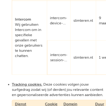
intercom-
9
Intercom
slimleren.nl
device-...
maa
Wij gebruiken
Intercom om in
specifieke
gevallen met
onze gebruikers
te kunnen
intercom-
chatten.
slimleren.nl
1 w
session-...
Tracking cookies.
Deze cookies volgen jouw
surfgedrag zodat wij (of derden) jou relevante content
en gepersonaliseerde advertenties kunnen aanbieden.
Dienst
Cookie
Domein
Duur