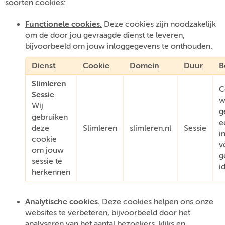
soorten cookies:
Functionele cookies.
Deze cookies zijn noodzakelijk
om de door jou gevraagde dienst te leveren,
bijvoorbeeld om jouw inloggegevens te onthouden.
Dienst
Cookie
Domein
Duur
B
Slimleren
C
Sessie
w
Wij
g
gebruiken
e
deze
Slimleren
slimleren.nl
Sessie
i
cookie
v
om jouw
g
sessie te
i
herkennen
Analytische cookies.
Deze cookies helpen ons onze
websites te verbeteren, bijvoorbeeld door het
analyseren van het aantal bezoekers, kliks en