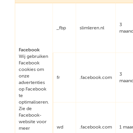
3
_fbp
slimleren.nl
maan
Facebook
Wij gebruiken
Facebook
cookies om
3
onze
fr
.facebook.com
maan
advertenties
op Facebook
te
optimaliseren.
Zie de
Facebook-
website voor
wd
.facebook.com
1 maa
meer