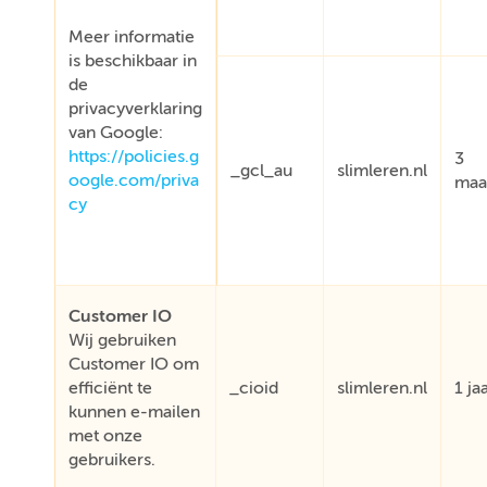
Meer informatie
is beschikbaar in
de
privacyverklaring
van Google:
https://policies.g
3
_gcl_au
slimleren.nl
oogle.com/priva
maa
cy
Customer IO
Wij gebruiken
Customer IO om
efficiënt te
_cioid
slimleren.nl
1 ja
kunnen e-mailen
met onze
gebruikers.