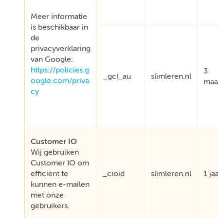
Meer informatie
is beschikbaar in
de
privacyverklaring
van Google:
https://policies.g
3
_gcl_au
slimleren.nl
oogle.com/priva
maa
cy
Customer IO
Wij gebruiken
Customer IO om
efficiënt te
_cioid
slimleren.nl
1 ja
kunnen e-mailen
met onze
gebruikers.