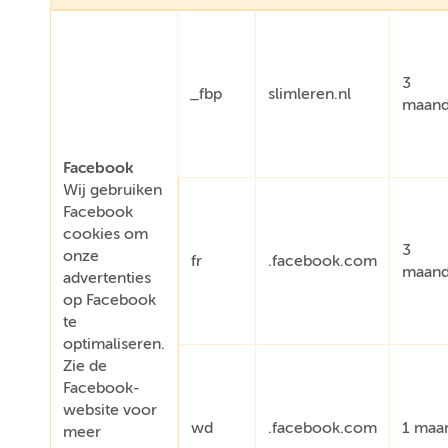
3
_fbp
slimleren.nl
maan
Facebook
Wij gebruiken
Facebook
cookies om
3
onze
fr
.facebook.com
maan
advertenties
op Facebook
te
optimaliseren.
Zie de
Facebook-
website voor
wd
.facebook.com
1 maa
meer