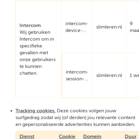
intercom-
9
Intercom
slimleren.nl
device-...
maa
Wij gebruiken
Intercom om in
specifieke
gevallen met
onze gebruikers
te kunnen
intercom-
chatten.
slimleren.nl
1 w
session-...
Tracking cookies.
Deze cookies volgen jouw
surfgedrag zodat wij (of derden) jou relevante content
en gepersonaliseerde advertenties kunnen aanbieden.
Dienst
Cookie
Domein
Duur