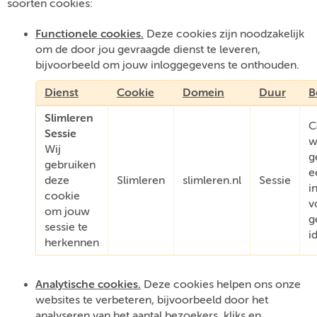
soorten cookies:
Functionele cookies.
Deze cookies zijn noodzakelijk
om de door jou gevraagde dienst te leveren,
bijvoorbeeld om jouw inloggegevens te onthouden.
Dienst
Cookie
Domein
Duur
B
Slimleren
C
Sessie
w
Wij
g
gebruiken
e
deze
Slimleren
slimleren.nl
Sessie
i
cookie
v
om jouw
g
sessie te
i
herkennen
Analytische cookies.
Deze cookies helpen ons onze
websites te verbeteren, bijvoorbeeld door het
analyseren van het aantal bezoekers, kliks en