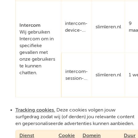
intercom-
9
Intercom
slimleren.nl
device-...
maa
Wij gebruiken
Intercom om in
specifieke
gevallen met
onze gebruikers
te kunnen
intercom-
chatten.
slimleren.nl
1 w
session-...
Tracking cookies.
Deze cookies volgen jouw
surfgedrag zodat wij (of derden) jou relevante content
en gepersonaliseerde advertenties kunnen aanbieden.
Dienst
Cookie
Domein
Duur