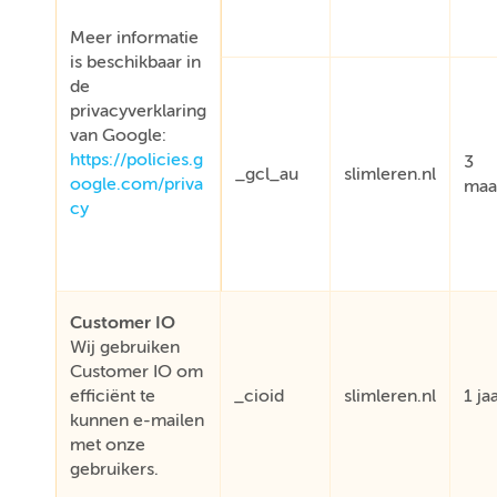
Meer informatie
is beschikbaar in
de
privacyverklaring
van Google:
https://policies.g
3
_gcl_au
slimleren.nl
oogle.com/priva
maa
cy
Customer IO
Wij gebruiken
Customer IO om
efficiënt te
_cioid
slimleren.nl
1 ja
kunnen e-mailen
met onze
gebruikers.