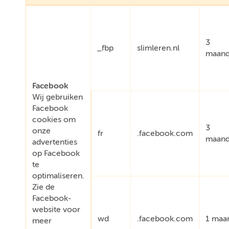
3
_fbp
slimleren.nl
maan
Facebook
Wij gebruiken
Facebook
cookies om
3
onze
fr
.facebook.com
maan
advertenties
op Facebook
te
optimaliseren.
Zie de
Facebook-
website voor
wd
.facebook.com
1 maa
meer