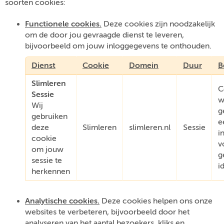
soorten cookies:
Functionele cookies.
Deze cookies zijn noodzakelijk
om de door jou gevraagde dienst te leveren,
bijvoorbeeld om jouw inloggegevens te onthouden.
Dienst
Cookie
Domein
Duur
B
Slimleren
C
Sessie
w
Wij
g
gebruiken
e
deze
Slimleren
slimleren.nl
Sessie
i
cookie
v
om jouw
g
sessie te
i
herkennen
Analytische cookies.
Deze cookies helpen ons onze
websites te verbeteren, bijvoorbeeld door het
analyseren van het aantal bezoekers, kliks en