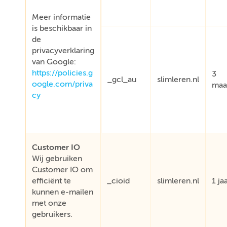
Meer informatie
is beschikbaar in
de
privacyverklaring
van Google:
https://policies.g
3
_gcl_au
slimleren.nl
oogle.com/priva
maa
cy
Customer IO
Wij gebruiken
Customer IO om
efficiënt te
_cioid
slimleren.nl
1 ja
kunnen e-mailen
met onze
gebruikers.