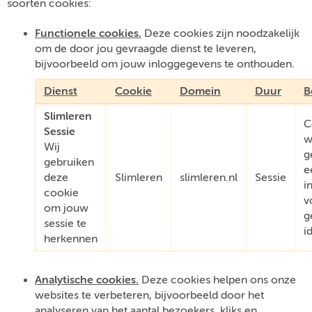
soorten cookies:
Functionele cookies.
Deze cookies zijn noodzakelijk
om de door jou gevraagde dienst te leveren,
bijvoorbeeld om jouw inloggegevens te onthouden.
Dienst
Cookie
Domein
Duur
B
Slimleren
C
Sessie
w
Wij
g
gebruiken
e
deze
Slimleren
slimleren.nl
Sessie
i
cookie
v
om jouw
g
sessie te
i
herkennen
Analytische cookies.
Deze cookies helpen ons onze
websites te verbeteren, bijvoorbeeld door het
analyseren van het aantal bezoekers, kliks en