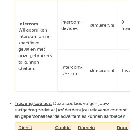
intercom-
9
Intercom
slimleren.nl
device-...
maa
Wij gebruiken
Intercom om in
specifieke
gevallen met
onze gebruikers
te kunnen
intercom-
chatten.
slimleren.nl
1 w
session-...
Tracking cookies.
Deze cookies volgen jouw
surfgedrag zodat wij (of derden) jou relevante content
en gepersonaliseerde advertenties kunnen aanbieden.
Dienst
Cookie
Domein
Duur