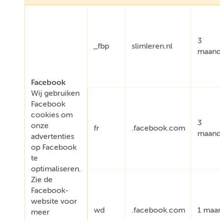
3
_fbp
slimleren.nl
maan
Facebook
Wij gebruiken
Facebook
cookies om
3
onze
fr
.facebook.com
maan
advertenties
op Facebook
te
optimaliseren.
Zie de
Facebook-
website voor
wd
.facebook.com
1 maa
meer