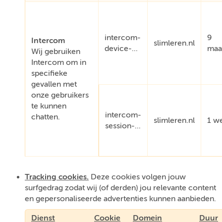
intercom-
9
Intercom
slimleren.nl
device-...
maa
Wij gebruiken
Intercom om in
specifieke
gevallen met
onze gebruikers
te kunnen
intercom-
chatten.
slimleren.nl
1 w
session-...
Tracking cookies.
Deze cookies volgen jouw
surfgedrag zodat wij (of derden) jou relevante content
en gepersonaliseerde advertenties kunnen aanbieden.
Dienst
Cookie
Domein
Duur