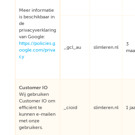
Meer informatie
is beschikbaar in
de
privacyverklaring
van Google:
https://policies.g
3
_gcl_au
slimleren.nl
oogle.com/priva
maa
cy
Customer IO
Wij gebruiken
Customer IO om
efficiënt te
_cioid
slimleren.nl
1 ja
kunnen e-mailen
met onze
gebruikers.