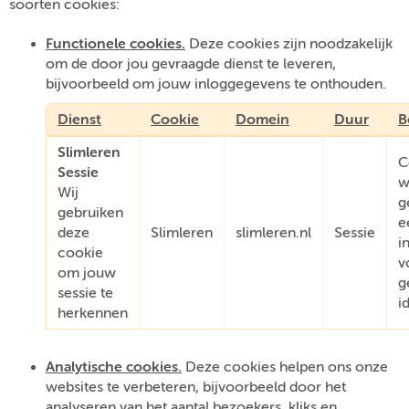
soorten cookies:
Functionele cookies.
Deze cookies zijn noodzakelijk
om de door jou gevraagde dienst te leveren,
bijvoorbeeld om jouw inloggegevens te onthouden.
Dienst
Cookie
Domein
Duur
B
Slimleren
C
Sessie
w
Wij
g
gebruiken
e
deze
Slimleren
slimleren.nl
Sessie
i
cookie
v
om jouw
g
sessie te
i
herkennen
Analytische cookies.
Deze cookies helpen ons onze
websites te verbeteren, bijvoorbeeld door het
analyseren van het aantal bezoekers, kliks en