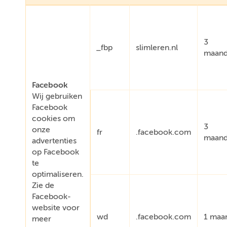
3
_fbp
slimleren.nl
maan
Facebook
Wij gebruiken
Facebook
cookies om
3
onze
fr
.facebook.com
maan
advertenties
op Facebook
te
optimaliseren.
Zie de
Facebook-
website voor
wd
.facebook.com
1 maa
meer