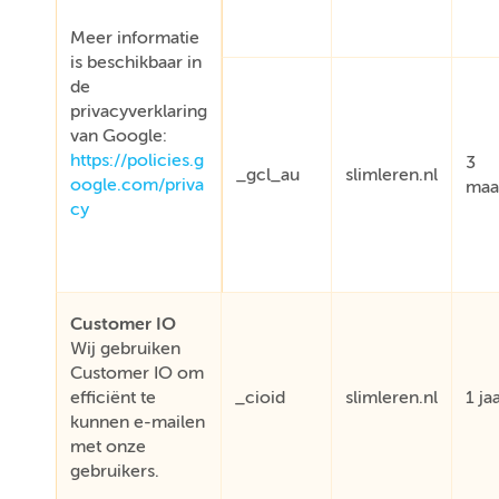
Meer informatie
is beschikbaar in
de
privacyverklaring
van Google:
https://policies.g
3
_gcl_au
slimleren.nl
oogle.com/priva
maa
cy
Customer IO
Wij gebruiken
Customer IO om
efficiënt te
_cioid
slimleren.nl
1 ja
kunnen e-mailen
met onze
gebruikers.