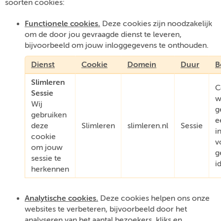
soorten cookies:
Functionele cookies.
Deze cookies zijn noodzakelijk
om de door jou gevraagde dienst te leveren,
bijvoorbeeld om jouw inloggegevens te onthouden.
Dienst
Cookie
Domein
Duur
B
Slimleren
C
Sessie
w
Wij
g
gebruiken
e
deze
Slimleren
slimleren.nl
Sessie
i
cookie
v
om jouw
g
sessie te
i
herkennen
Analytische cookies.
Deze cookies helpen ons onze
websites te verbeteren, bijvoorbeeld door het
analyseren van het aantal bezoekers, kliks en