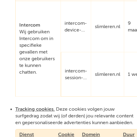
intercom-
9
Intercom
slimleren.nl
device-...
maa
Wij gebruiken
Intercom om in
specifieke
gevallen met
onze gebruikers
te kunnen
intercom-
chatten.
slimleren.nl
1 w
session-...
Tracking cookies.
Deze cookies volgen jouw
surfgedrag zodat wij (of derden) jou relevante content
en gepersonaliseerde advertenties kunnen aanbieden.
Dienst
Cookie
Domein
Duur