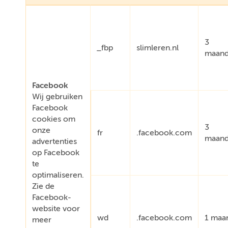
3
_fbp
slimleren.nl
maan
Facebook
Wij gebruiken
Facebook
cookies om
3
onze
fr
.facebook.com
maan
advertenties
op Facebook
te
optimaliseren.
Zie de
Facebook-
website voor
wd
.facebook.com
1 maa
meer