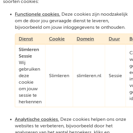
soorten cookies:
Functionele cookies.
Deze cookies zijn noodzakelijk
om de door jou gevraagde dienst te leveren,
bijvoorbeeld om jouw inloggegevens te onthouden.
Dienst
Cookie
Domein
Duur
B
Slimleren
C
Sessie
w
Wij
g
gebruiken
e
deze
Slimleren
slimleren.nl
Sessie
i
cookie
v
om jouw
g
sessie te
i
herkennen
Analytische cookies.
Deze cookies helpen ons onze
websites te verbeteren, bijvoorbeeld door het
analyseren van het aantal bezoekers, kliks en