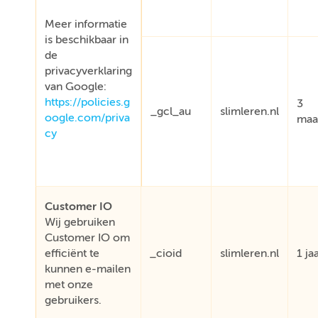
Meer informatie
is beschikbaar in
de
privacyverklaring
van Google:
https://policies.g
3
_gcl_au
slimleren.nl
oogle.com/priva
maa
cy
Customer IO
Wij gebruiken
Customer IO om
efficiënt te
_cioid
slimleren.nl
1 ja
kunnen e-mailen
met onze
gebruikers.