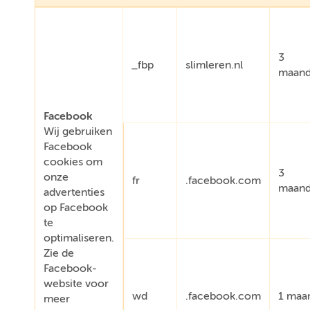
3
_fbp
slimleren.nl
maan
Facebook
Wij gebruiken
Facebook
cookies om
3
onze
fr
.facebook.com
maan
advertenties
op Facebook
te
optimaliseren.
Zie de
Facebook-
website voor
wd
.facebook.com
1 maa
meer