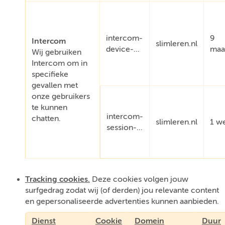
intercom-
9
Intercom
slimleren.nl
device-...
maa
Wij gebruiken
Intercom om in
specifieke
gevallen met
onze gebruikers
te kunnen
intercom-
chatten.
slimleren.nl
1 w
session-...
Tracking cookies.
Deze cookies volgen jouw
surfgedrag zodat wij (of derden) jou relevante content
en gepersonaliseerde advertenties kunnen aanbieden.
Dienst
Cookie
Domein
Duur