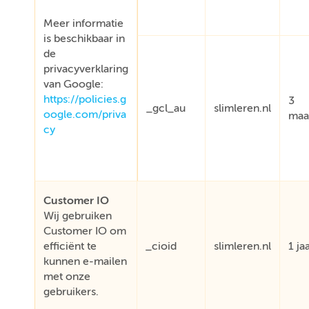
Meer informatie
is beschikbaar in
de
privacyverklaring
van Google:
https://policies.g
3
_gcl_au
slimleren.nl
oogle.com/priva
maa
cy
Customer IO
Wij gebruiken
Customer IO om
efficiënt te
_cioid
slimleren.nl
1 ja
kunnen e-mailen
met onze
gebruikers.