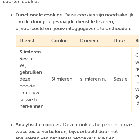
soorten cookies:
Functionele cookies.
Deze cookies zijn noodzakelijk
om de door jou gevraagde dienst te leveren,
bijvoorbeeld om jouw inloggegevens te onthouden.
Dienst
Cookie
Domein
Duur
B
Slimleren
C
Sessie
w
Wij
g
gebruiken
e
deze
Slimleren
slimleren.nl
Sessie
i
cookie
v
om jouw
g
sessie te
i
herkennen
Analytische cookies.
Deze cookies helpen ons onze
websites te verbeteren, bijvoorbeeld door het
analyseren van het aantal bezoekers, kliks en