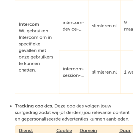
intercom-
9
Intercom
slimleren.nl
device-...
maa
Wij gebruiken
Intercom om in
specifieke
gevallen met
onze gebruikers
te kunnen
intercom-
chatten.
slimleren.nl
1 w
session-...
Tracking cookies.
Deze cookies volgen jouw
surfgedrag zodat wij (of derden) jou relevante content
en gepersonaliseerde advertenties kunnen aanbieden.
Dienst
Cookie
Domein
Duur