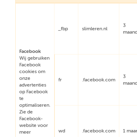
3
_fbp
slimleren.nl
maan
Facebook
Wij gebruiken
Facebook
cookies om
3
onze
fr
.facebook.com
maan
advertenties
op Facebook
te
optimaliseren.
Zie de
Facebook-
website voor
wd
.facebook.com
1 maa
meer