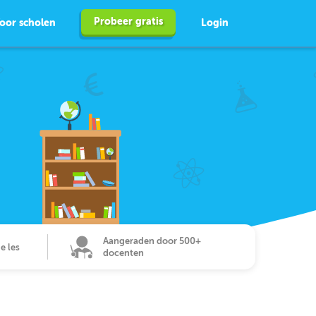
Probeer gratis
oor scholen
Login
Aangeraden door 500+
de les
docenten