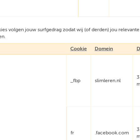
es volgen jouw surfgedrag zodat wij (of derden) jou relevant
en.
Cookie
Domein
D
3
_fbp
slimleren.nl
m
3
fr
.facebook.com
m