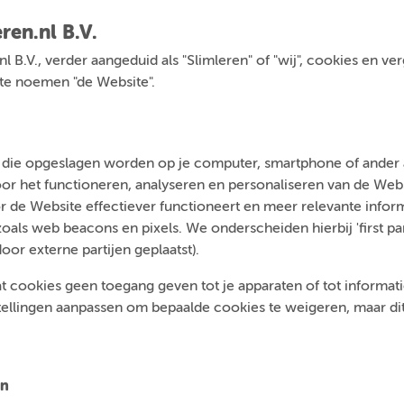
ren.nl B.V.
.nl B.V., verder aangeduid als "Slimleren" of "wij", cookies en v
a te noemen "de Website".
n die opgeslagen worden op je computer, smartphone of ander a
voor het functioneren, analyseren en personaliseren van de We
 de Website effectiever functioneert en meer relevante inform
ls web beacons en pixels. We onderscheiden hierbij 'first par
door externe partijen geplaatst).
t cookies geen toegang geven tot je apparaten of tot informatie 
tellingen aanpassen om bepaalde cookies te weigeren, maar dit 
en