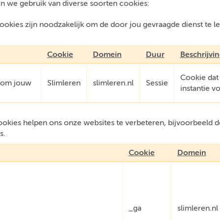
n we gebruik van diverse soorten cookies:
okies zijn noodzakelijk om de door jou gevraagde dienst te l
.
Cookie
Domein
Duur
Beschrijvi
Cookie dat
e om jouw
Slimleren
slimleren.nl
Sessie
instantie v
kies helpen ons onze websites te verbeteren, bijvoorbeeld do
s.
Cookie
Domein
_ga
slimleren.nl