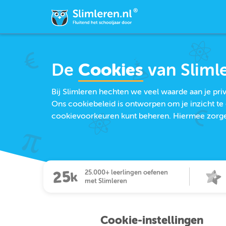
De
Cookies
van Sliml
Bij Slimleren hechten we veel waarde aan je pr
Ons cookiebeleid is ontworpen om je inzicht te 
cookievoorkeuren kunt beheren. Hiermee zorgen 
25.000+ leerlingen oefenen
met Slimleren
Cookie-instellingen