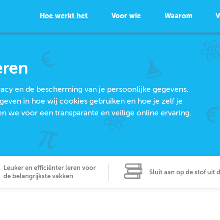
Hoe werkt het
Voor wie
Waarom
V
eren
ivacy en de bescherming van je persoonlijke gegevens.
geven in hoe wij cookies gebruiken en hoe je zelf je
we voor een transparante en veilige online ervaring.
Leuker en efficiënter leren voor
Sluit aan op de stof uit 
de belangrijkste vakken