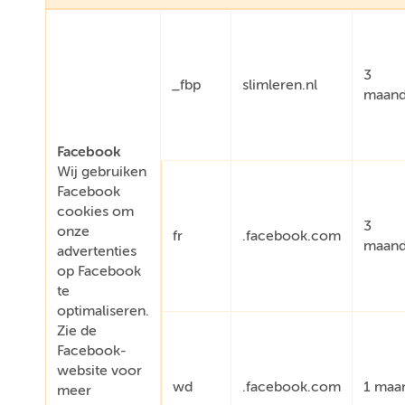
3
_fbp
slimleren.nl
maan
Facebook
Wij gebruiken
Facebook
cookies om
3
onze
fr
.facebook.com
maan
advertenties
op Facebook
te
optimaliseren.
Zie de
Facebook-
website voor
wd
.facebook.com
1 maa
meer