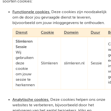
soorten cookies:
Functionele cookies.
Deze cookies zijn noodzakelijk
om de door jou gevraagde dienst te leveren,
bijvoorbeeld om jouw inloggegevens te onthouden.
Dienst
Cookie
Domein
Duur
B
Slimleren
C
Sessie
w
Wij
g
gebruiken
e
deze
Slimleren
slimleren.nl
Sessie
i
cookie
v
om jouw
g
sessie te
i
herkennen
Analytische cookies.
Deze cookies helpen ons onze
websites te verbeteren, bijvoorbeeld door het
analyseren van het aantal bezoekers, kliks en