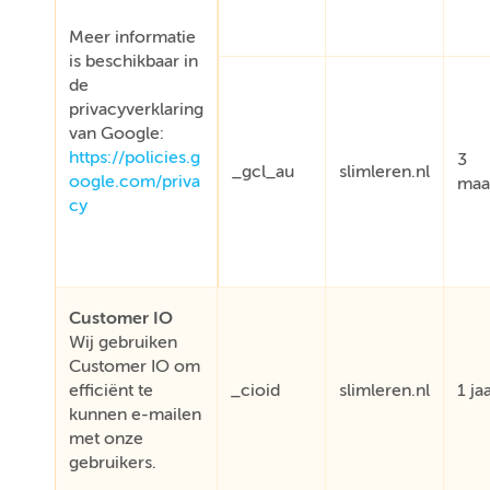
Meer informatie
is beschikbaar in
de
privacyverklaring
van Google:
https://policies.g
3
_gcl_au
slimleren.nl
oogle.com/priva
maa
cy
Customer IO
Wij gebruiken
Customer IO om
efficiënt te
_cioid
slimleren.nl
1 ja
kunnen e-mailen
met onze
gebruikers.