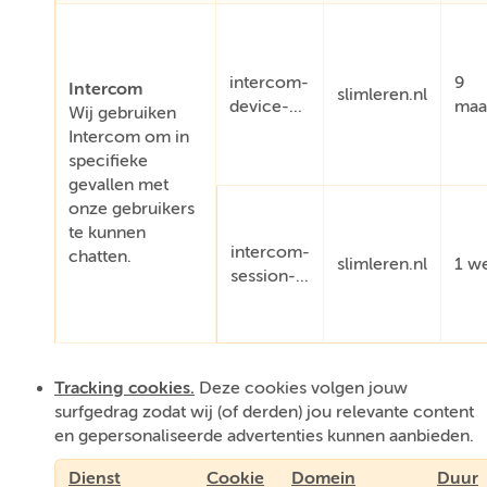
intercom-
9
Intercom
slimleren.nl
device-...
maa
Wij gebruiken
Intercom om in
specifieke
gevallen met
onze gebruikers
te kunnen
intercom-
chatten.
slimleren.nl
1 w
session-...
Tracking cookies.
Deze cookies volgen jouw
surfgedrag zodat wij (of derden) jou relevante content
en gepersonaliseerde advertenties kunnen aanbieden.
Dienst
Cookie
Domein
Duur