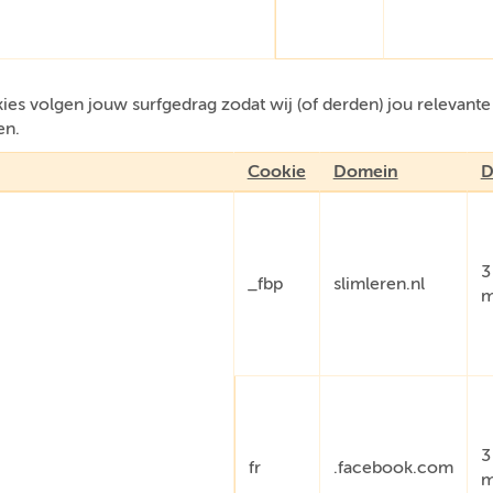
es volgen jouw surfgedrag zodat wij (of derden) jou relevant
en.
Cookie
Domein
D
3
_fbp
slimleren.nl
m
3
fr
.facebook.com
m