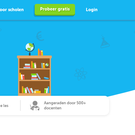
Probeer gratis
oor scholen
Login
Aangeraden door 500+
de les
docenten