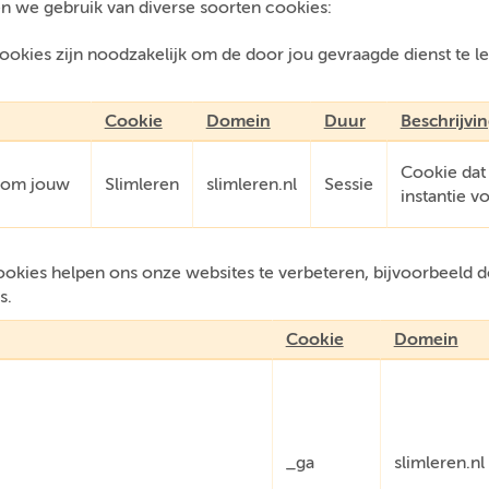
n we gebruik van diverse soorten cookies:
okies zijn noodzakelijk om de door jou gevraagde dienst te l
.
Cookie
Domein
Duur
Beschrijvi
Cookie dat
e om jouw
Slimleren
slimleren.nl
Sessie
instantie v
kies helpen ons onze websites te verbeteren, bijvoorbeeld do
s.
Cookie
Domein
_ga
slimleren.nl