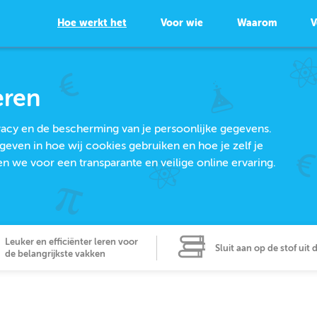
Hoe werkt het
Voor wie
Waarom
V
eren
ivacy en de bescherming van je persoonlijke gegevens.
geven in hoe wij cookies gebruiken en hoe je zelf je
we voor een transparante en veilige online ervaring.
Leuker en efficiënter leren voor
Sluit aan op de stof uit 
de belangrijkste vakken