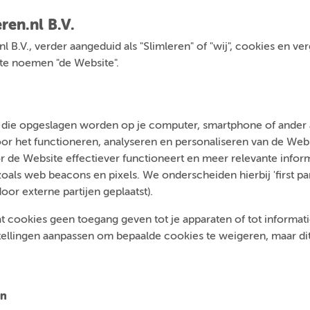
ren.nl B.V.
.nl B.V., verder aangeduid als "Slimleren" of "wij", cookies en v
a te noemen "de Website".
n die opgeslagen worden op je computer, smartphone of ander a
voor het functioneren, analyseren en personaliseren van de We
 de Website effectiever functioneert en meer relevante inform
ls web beacons en pixels. We onderscheiden hierbij 'first par
door externe partijen geplaatst).
t cookies geen toegang geven tot je apparaten of tot informatie 
tellingen aanpassen om bepaalde cookies te weigeren, maar dit 
en