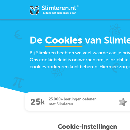
De
Cookies
van Sliml
Bij Slimleren hechten we veel waarde aan je pr
Ons cookiebeleid is ontworpen om je inzicht te 
cookievoorkeuren kunt beheren. Hiermee zorgen 
25.000+ leerlingen oefenen
met Slimleren
Cookie-instellingen