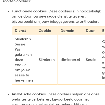
soorten cookies:
Functionele cookies.
Deze cookies zijn noodzakelijk
om de door jou gevraagde dienst te leveren,
bijvoorbeeld om jouw inloggegevens te onthouden.
Dienst
Cookie
Domein
Duur
B
Slimleren
C
Sessie
w
Wij
g
gebruiken
e
deze
Slimleren
slimleren.nl
Sessie
i
cookie
v
om jouw
g
sessie te
i
herkennen
Analytische cookies.
Deze cookies helpen ons onze
websites te verbeteren, bijvoorbeeld door het
analyseren van het aantal bezoekers, kliks en