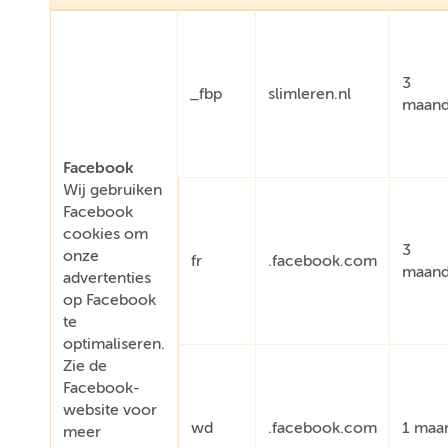
3
_fbp
slimleren.nl
maan
Facebook
Wij gebruiken
Facebook
cookies om
3
onze
fr
.facebook.com
maan
advertenties
op Facebook
te
optimaliseren.
Zie de
Facebook-
website voor
wd
.facebook.com
1 maa
meer