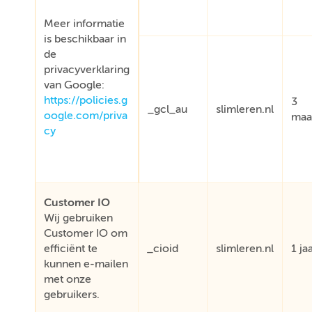
Meer informatie
is beschikbaar in
de
privacyverklaring
van Google:
https://policies.g
3
_gcl_au
slimleren.nl
oogle.com/priva
maa
cy
Customer IO
Wij gebruiken
Customer IO om
efficiënt te
_cioid
slimleren.nl
1 ja
kunnen e-mailen
met onze
gebruikers.