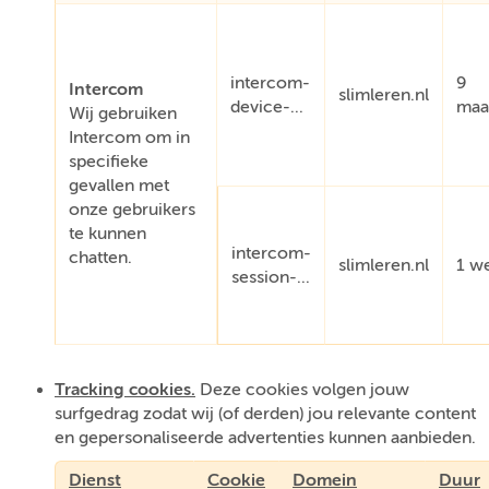
intercom-
9
Intercom
slimleren.nl
device-...
maa
Wij gebruiken
Intercom om in
specifieke
gevallen met
onze gebruikers
te kunnen
intercom-
chatten.
slimleren.nl
1 w
session-...
Tracking cookies.
Deze cookies volgen jouw
surfgedrag zodat wij (of derden) jou relevante content
en gepersonaliseerde advertenties kunnen aanbieden.
Dienst
Cookie
Domein
Duur