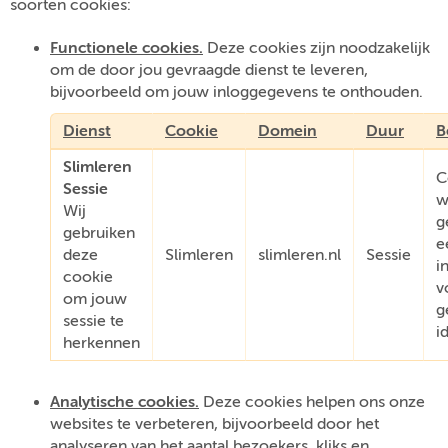
soorten cookies:
Functionele cookies.
Deze cookies zijn noodzakelijk
om de door jou gevraagde dienst te leveren,
bijvoorbeeld om jouw inloggegevens te onthouden.
Dienst
Cookie
Domein
Duur
B
Slimleren
C
Sessie
w
Wij
g
gebruiken
e
deze
Slimleren
slimleren.nl
Sessie
i
cookie
v
om jouw
g
sessie te
i
herkennen
Analytische cookies.
Deze cookies helpen ons onze
websites te verbeteren, bijvoorbeeld door het
analyseren van het aantal bezoekers, kliks en