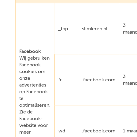
3
_fbp
slimleren.nl
maan
Facebook
Wij gebruiken
Facebook
cookies om
3
onze
fr
.facebook.com
maan
advertenties
op Facebook
te
optimaliseren.
Zie de
Facebook-
website voor
wd
.facebook.com
1 maa
meer