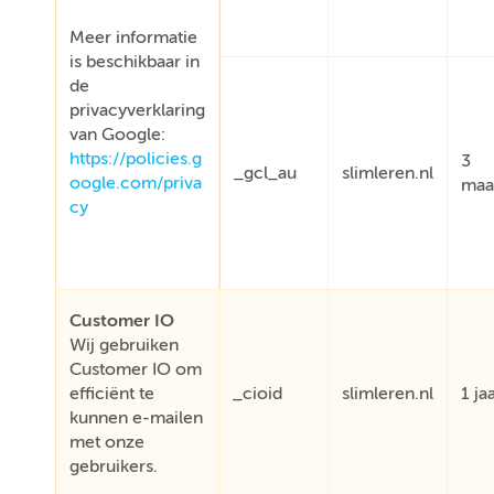
Meer informatie
is beschikbaar in
de
privacyverklaring
van Google:
https://policies.g
3
_gcl_au
slimleren.nl
oogle.com/priva
maa
cy
Customer IO
Wij gebruiken
Customer IO om
efficiënt te
_cioid
slimleren.nl
1 ja
kunnen e-mailen
met onze
gebruikers.