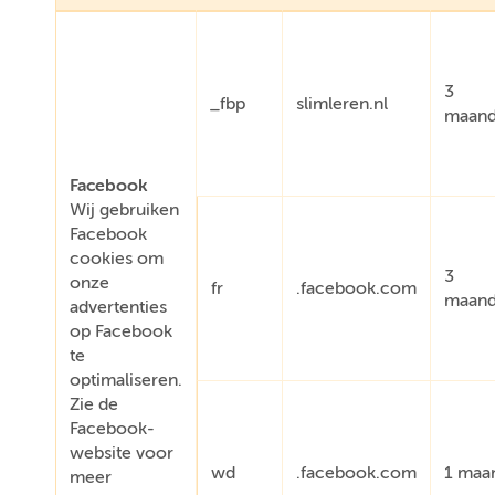
3
_fbp
slimleren.nl
maan
Facebook
Wij gebruiken
Facebook
cookies om
3
onze
fr
.facebook.com
maan
advertenties
op Facebook
te
optimaliseren.
Zie de
Facebook-
website voor
wd
.facebook.com
1 maa
meer