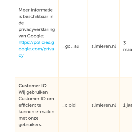
Meer informatie
is beschikbaar in
de
privacyverklaring
van Google:
https://policies.g
3
_gcl_au
slimleren.nl
oogle.com/priva
maa
cy
Customer IO
Wij gebruiken
Customer IO om
efficiënt te
_cioid
slimleren.nl
1 ja
kunnen e-mailen
met onze
gebruikers.