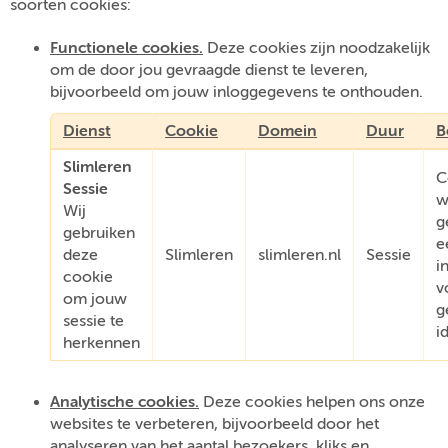
soorten cookies:
Functionele cookies.
Deze cookies zijn noodzakelijk
om de door jou gevraagde dienst te leveren,
bijvoorbeeld om jouw inloggegevens te onthouden.
Dienst
Cookie
Domein
Duur
B
Slimleren
C
Sessie
w
Wij
g
gebruiken
e
deze
Slimleren
slimleren.nl
Sessie
i
cookie
v
om jouw
g
sessie te
i
herkennen
Analytische cookies.
Deze cookies helpen ons onze
websites te verbeteren, bijvoorbeeld door het
analyseren van het aantal bezoekers, kliks en