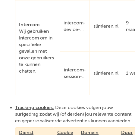
intercom-
9
Intercom
slimleren.nl
device-...
maa
Wij gebruiken
Intercom om in
specifieke
gevallen met
onze gebruikers
te kunnen
intercom-
chatten.
slimleren.nl
1 w
session-...
Tracking cookies.
Deze cookies volgen jouw
surfgedrag zodat wij (of derden) jou relevante content
en gepersonaliseerde advertenties kunnen aanbieden.
Dienst
Cookie
Domein
Duur