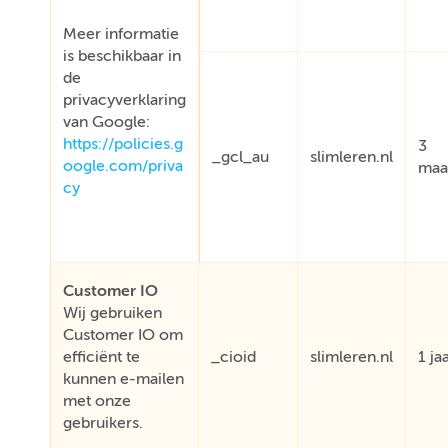
Meer informatie
is beschikbaar in
de
privacyverklaring
van Google:
https://policies.g
3
_gcl_au
slimleren.nl
oogle.com/priva
maa
cy
Customer IO
Wij gebruiken
Customer IO om
efficiënt te
_cioid
slimleren.nl
1 ja
kunnen e-mailen
met onze
gebruikers.