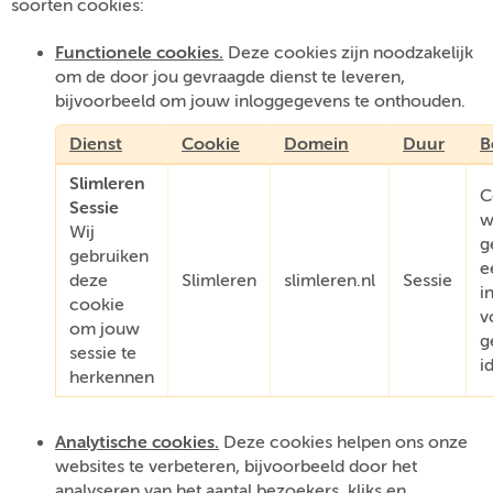
soorten cookies:
Functionele cookies.
Deze cookies zijn noodzakelijk
om de door jou gevraagde dienst te leveren,
bijvoorbeeld om jouw inloggegevens te onthouden.
Dienst
Cookie
Domein
Duur
B
Slimleren
C
Sessie
w
Wij
g
gebruiken
e
deze
Slimleren
slimleren.nl
Sessie
i
cookie
v
om jouw
g
sessie te
i
herkennen
Analytische cookies.
Deze cookies helpen ons onze
websites te verbeteren, bijvoorbeeld door het
analyseren van het aantal bezoekers, kliks en