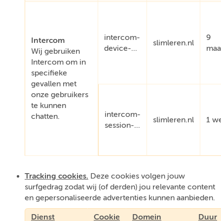
intercom-
9
Intercom
slimleren.nl
device-...
maa
Wij gebruiken
Intercom om in
specifieke
gevallen met
onze gebruikers
te kunnen
intercom-
chatten.
slimleren.nl
1 w
session-...
Tracking cookies.
Deze cookies volgen jouw
surfgedrag zodat wij (of derden) jou relevante content
en gepersonaliseerde advertenties kunnen aanbieden.
Dienst
Cookie
Domein
Duur