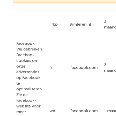
3
_fbp
slimleren.nl
maan
Facebook
Wij gebruiken
Facebook
cookies om
3
onze
fr
.facebook.com
maan
advertenties
op Facebook
te
optimaliseren.
Zie de
Facebook-
website voor
wd
.facebook.com
1 maa
meer